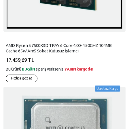
AMD Ryzen 5 7500X3D TRAY 6 Core 4.00-4.50GHZ 104MB
Cache 65W Am5 Soket Kutusuz İşlemci
17.459,69 TL
Bu ürünü
sipariş verirseniz
YARIN kargoda!
BUGÜN
Hızlıca göz at
Ücretsiz Kargo