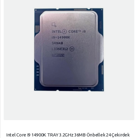
Intel Core I9 14900K TRAY 3.2GHz 36MB Önbellek 24 Çekirdek