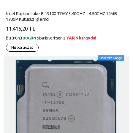
Intel Raptor Lake I3 13100 TRAY 3.40GHZ ~ 4.50GHZ 12MB
1700P Kutusuz İşlemci
11.415,20 TL
Bu ürünü
sipariş verirseniz
YARIN kargoda!
BUGÜN
Hızlıca göz at
Ücretsiz Kargo