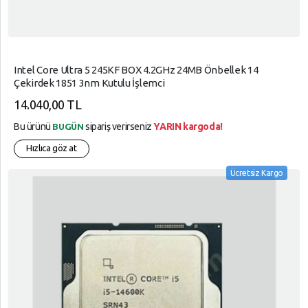
Intel Core Ultra 5 245KF BOX 4.2GHz 24MB Önbellek 14
Çekirdek 1851 3nm Kutulu İşlemci
14.040,00 TL
Bu ürünü
sipariş verirseniz
YARIN kargoda!
BUGÜN
Hızlıca göz at
Ücretsiz Kargo
arrow_circle_up