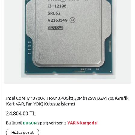
Intel Core I7 13700K TRAY 3.40Ghz 30Mb125W LGA1700 (Grafik
Kart VAR, Fan YOK) Kutusuz İşlemci
24.804,00 TL
Bu ürünü
sipariş verirseniz
YARIN kargoda!
BUGÜN
Hızlıca göz at