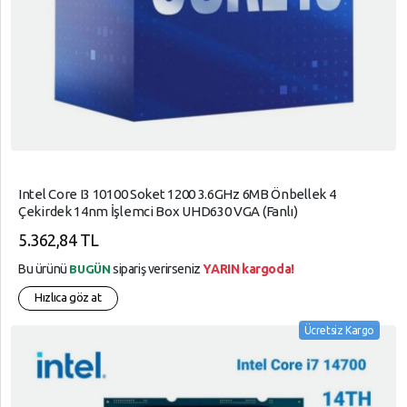
Intel Core I3 10100 Soket 1200 3.6GHz 6MB Önbellek 4
Çekirdek 14nm İşlemci Box UHD630 VGA (Fanlı)
5.362,84 TL
Bu ürünü
sipariş verirseniz
YARIN kargoda!
BUGÜN
Hızlıca göz at
Ücretsiz Kargo