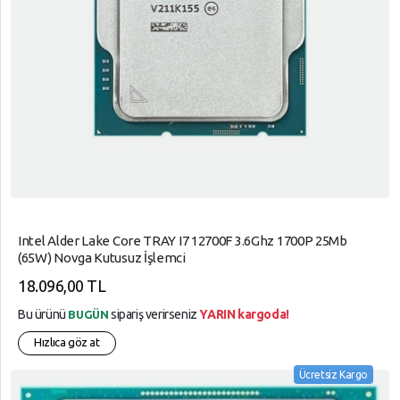
Intel Alder Lake Core TRAY I7 12700F 3.6Ghz 1700P 25Mb
(65W) Novga Kutusuz İşlemci
18.096,00 TL
Bu ürünü
sipariş verirseniz
YARIN kargoda!
BUGÜN
Hızlıca göz at
Ücretsiz Kargo