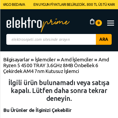
BEDAVA
EN UYGUN FİYATLARI BELİRLEDİK.. 800 TL ÜSTÜ KARGO BEDAVA
Müşteri
Panelim
shopping_bag
0
Yeni
Gelenler
İndirimdekiler
Bilgisayarlar
»
İşlemciler
»
Amd İşlemciler
»
Amd
Ryzen 5 4500 TRAY 3.6GHz 8MB Önbellek 6
Kategoriye
Çekirdek AM4 7nm Kutusuz İşlemci
Göre
İlgili ürün bulunamadı veya satışa
Alışveriş
Yap
kapalı. Lütfen daha sonra tekrar
deneyin.
Elektronik
Geri
Geri
Dön
Dön
Bu Ürünler de İlginizi Çekebilir
Bilgisayarlar