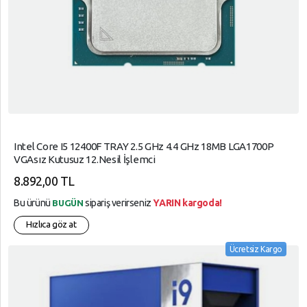
Intel Core I5 12400F TRAY 2.5 GHz 4.4 GHz 18MB LGA1700P
VGAsız Kutusuz 12.Nesil İşlemci
8.892,00 TL
Bu ürünü
sipariş verirseniz
YARIN kargoda!
BUGÜN
Hızlıca göz at
Ücretsiz Kargo