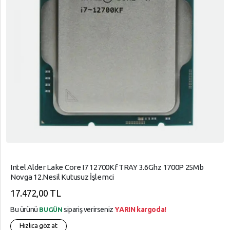
Intel Alder Lake Core I7 12700Kf TRAY 3.6Ghz 1700P 25Mb
Novga 12.Nesil Kutusuz İşlemci
17.472,00 TL
Bu ürünü
sipariş verirseniz
YARIN kargoda!
BUGÜN
Hızlıca göz at