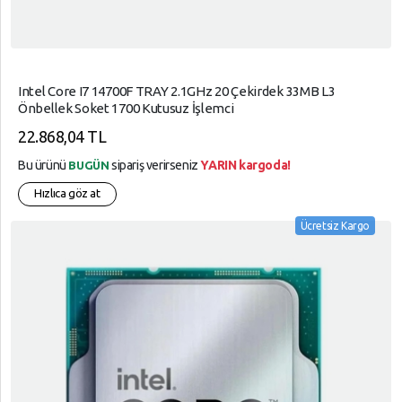
Intel Core I7 14700F TRAY 2.1GHz 20 Çekirdek 33MB L3
Önbellek Soket 1700 Kutusuz İşlemci
22.868,04 TL
Bu ürünü
sipariş verirseniz
YARIN kargoda!
BUGÜN
Hızlıca göz at
Ücretsiz Kargo