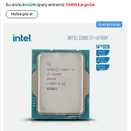
Bu ürünü
sipariş verirseniz
YARIN kargoda!
BUGÜN
Hızlıca göz at
Ücretsiz Kargo