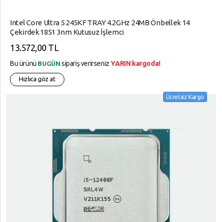
Intel Core Ultra 5 245KF TRAY 4.2GHz 24MB Önbellek 14
Çekirdek 1851 3nm Kutusuz İşlemci
13.572,00 TL
Bu ürünü
sipariş verirseniz
YARIN kargoda!
BUGÜN
Hızlıca göz at
Ücretsiz Kargo