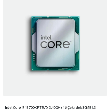
Intel Core I7 13700KF TRAY 3.40GHz 16 Çekirdek 30MB L3