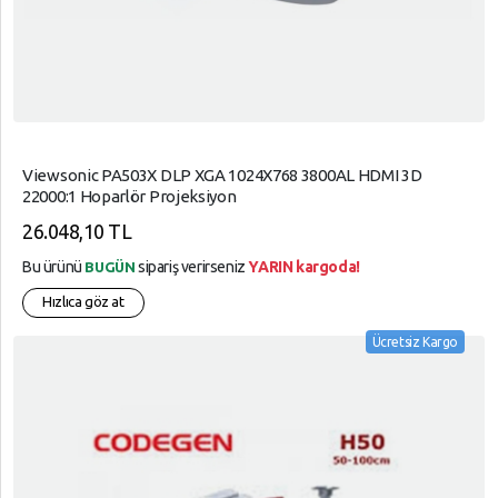
Viewsonic PA503X DLP XGA 1024X768 3800AL HDMI 3D
22000:1 Hoparlör Projeksiyon
26.048,10 TL
Bu ürünü
sipariş verirseniz
YARIN kargoda!
BUGÜN
Hızlıca göz at
Ücretsiz Kargo