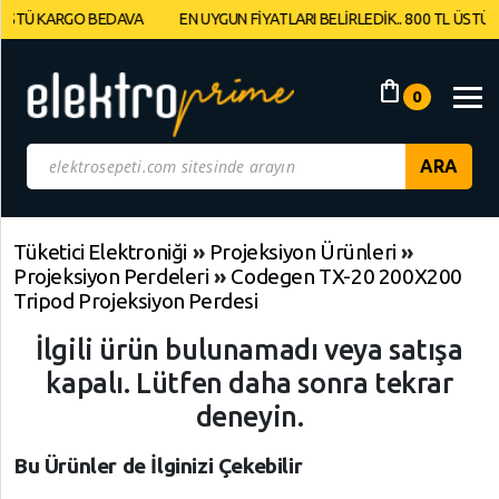
 KARGO BEDAVA
EN UYGUN FİYATLARI BELİRLEDİK.. 800 TL ÜSTÜ KARG
Müşteri
Panelim
shopping_bag
0
Yeni
Gelenler
İndirimdekiler
Tüketici Elektroniği
»
Projeksiyon Ürünleri
»
Projeksiyon Perdeleri
»
Codegen TX-20 200X200
Kategoriye
Tripod Projeksiyon Perdesi
Göre
İlgili ürün bulunamadı veya satışa
Alışveriş
Yap
kapalı. Lütfen daha sonra tekrar
deneyin.
Elektronik
Geri
Geri
Dön
Dön
Bu Ürünler de İlginizi Çekebilir
Bilgisayarlar