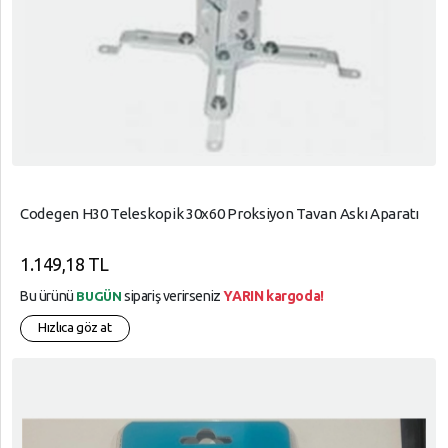
Codegen H30 Teleskopik 30x60 Proksiyon Tavan Askı Aparatı
1.149,18 TL
Bu ürünü
sipariş verirseniz
YARIN kargoda!
BUGÜN
Hızlıca göz at