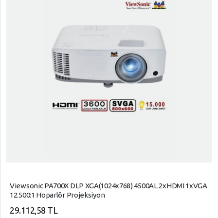
Viewsonic PA700X DLP XGA(1024x768) 4500AL 2xHDMI 1xVGA
12.500:1 Hoparlör Projeksiyon
29.112,58 TL