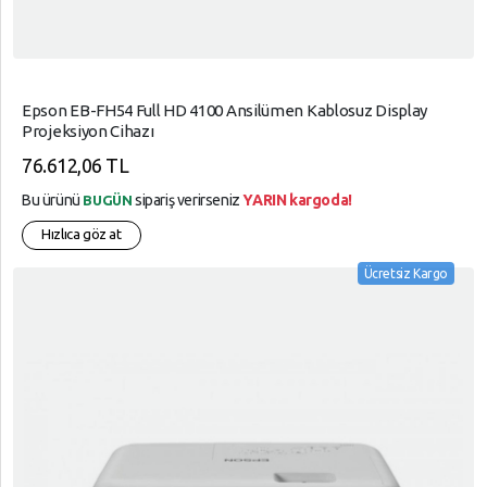
Epson EB-FH54 Full HD 4100 Ansilümen Kablosuz Display
Projeksiyon Cihazı
76.612,06 TL
Bu ürünü
sipariş verirseniz
YARIN kargoda!
BUGÜN
Hızlıca göz at
Ücretsiz Kargo
arrow_circle_up