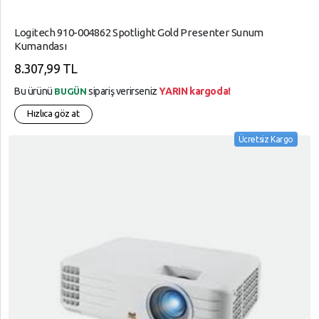
Logitech 910-004862 Spotlight Gold Presenter Sunum
Kumandası
8.307,99 TL
Bu ürünü
sipariş verirseniz
YARIN kargoda!
BUGÜN
Hızlıca göz at
Ücretsiz Kargo