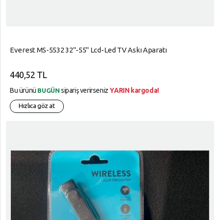
Everest MS-5532 32"-55" Lcd-Led TV Askı Aparatı
440,52 TL
Bu ürünü
sipariş verirseniz
YARIN kargoda!
BUGÜN
Hızlıca göz at