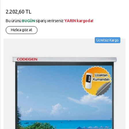
2.202,60 TL
Bu ürünü
sipariş verirseniz
YARIN kargoda!
BUGÜN
Hızlıca göz at
Ücretsiz Kargo