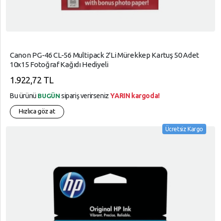
Canon PG-46 CL-56 Multipack 2'li Mürekkep Kartuş 50 Adet
10x15 Fotoğraf Kağıdı Hediyeli
1.922,72 TL
Bu ürünü
sipariş verirseniz
YARIN kargoda!
BUGÜN
Hızlıca göz at
Ücretsiz Kargo