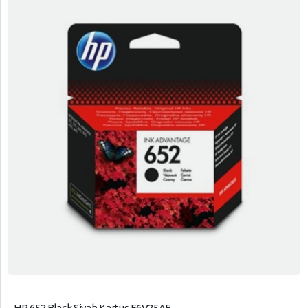
HP 652 Black Siyah Kartuş F6V25AE