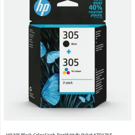
HP 305 Black-Color Siyah-Renkli Multi Paket 6ZD17AE