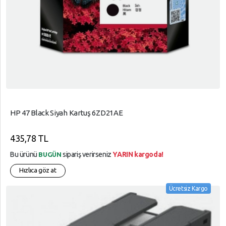
HP 47 Black Siyah Kartuş 6ZD21AE
435,78 TL
Bu ürünü
sipariş verirseniz
YARIN kargoda!
BUGÜN
Hızlıca göz at
Ücretsiz Kargo