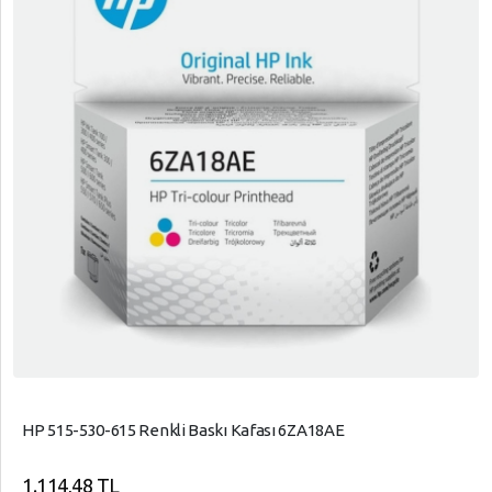
HP 515-530-615 Renkli Baskı Kafası 6ZA18AE
1.114,48 TL