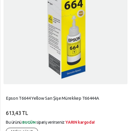
Epson T6644 Yellow Sarı Şişe Mürekkep T66444A
613,43 TL
Bu ürünü
sipariş verirseniz
YARIN kargoda!
BUGÜN