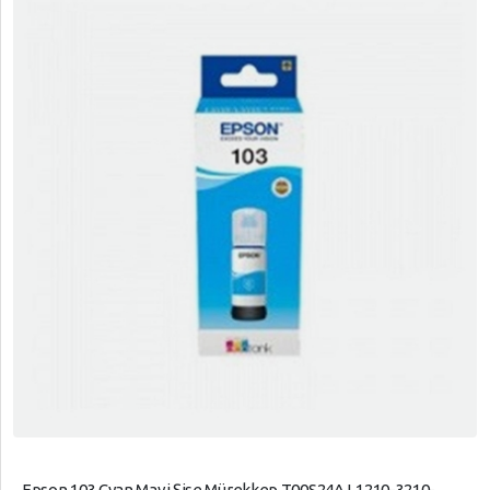
Epson 103 Cyan Mavi Şişe Mürekkep T00S24A L1210-3210-