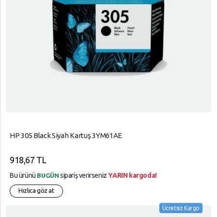
HP 305 Black Siyah Kartuş 3YM61AE
918,67 TL
Bu ürünü
sipariş verirseniz
YARIN kargoda!
BUGÜN
Hızlıca göz at
Ücretsiz Kargo