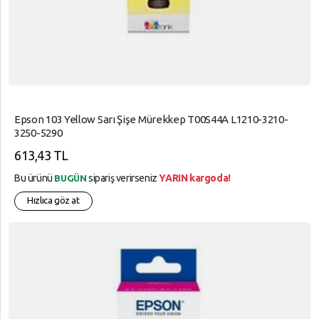
Epson 103 Yellow Sarı Şişe Mürekkep T00S44A L1210-3210-
3250-5290
613,43 TL
Bu ürünü
sipariş verirseniz
YARIN kargoda!
BUGÜN
Hızlıca göz at