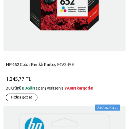
HP 652 Color Renkli Kartuş F6V24AE
1.045,77 TL
Bu ürünü
sipariş verirseniz
YARIN kargoda!
BUGÜN
Hızlıca göz at
Ücretsiz Kargo