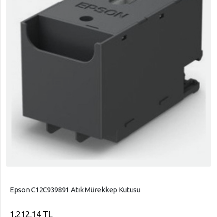
Epson C12C939891 Atık Mürekkep Kutusu
1.212,14 TL