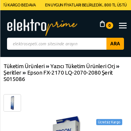
 KARGO BEDAVA
EN UYGUN FİYATLARI BELİRLEDİK.. 800 TL ÜSTÜ KARGO
Müşteri
Panelim
shopping_bag
0
Yeni
Gelenler
İndirimdekiler
Tüketim Ürünleri
»
Yazıcı Tüketim Ürünleri Orj
»
Şeritler
»
Epson FX-2170 LQ-2070-2080 Şerit
Kategoriye
S015086
Göre
Alışveriş
Yap
Elektronik
Geri
Geri
Dön
Dön
Ücretsiz Kargo
Bilgisayarlar