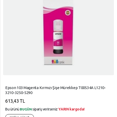
Epson 103 Magenta Kırmızı Şişe Mürekkep T00S34A L1210-
3210-3250-5290
613,43 TL
Bu ürünü
sipariş verirseniz
YARIN kargoda!
BUGÜN