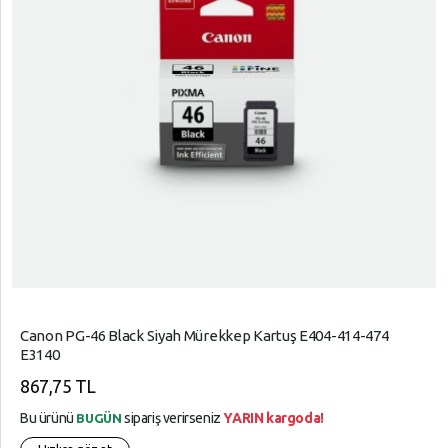
Canon PG-46 Black Siyah Mürekkep Kartuş E404-414-474
E3140
867,75 TL
Bu ürünü
sipariş verirseniz
YARIN kargoda!
BUGÜN