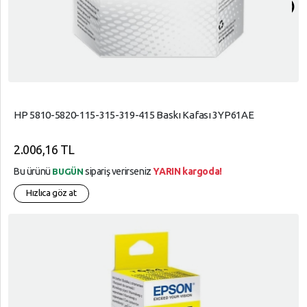
arrow_circle_up
HP 5810-5820-115-315-319-415 Baskı Kafası 3YP61AE
2.006,16 TL
Bu ürünü
sipariş verirseniz
YARIN kargoda!
BUGÜN
Hızlıca göz at