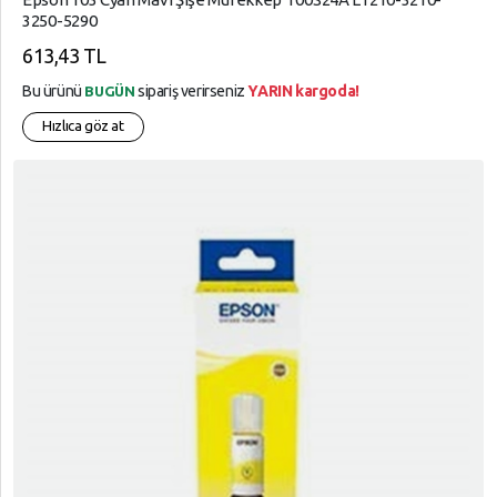
3250-5290
613,43 TL
Bu ürünü
sipariş verirseniz
YARIN kargoda!
BUGÜN
Hızlıca göz at