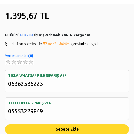
1.395,67
TL
Bu ürünü
BUGÜN
sipariş verirseniz
YARIN kargoda!
Şimdi sipariş verirseniz
52 saat 31 dakika
içerisinde kargoda.
Yorumları oku
(0)
TIKLA WHATSAPP İLE SİPARİŞ VER
05362536223
TELEFONDA SİPARİŞ VER
05553229849
Sepete Ekle