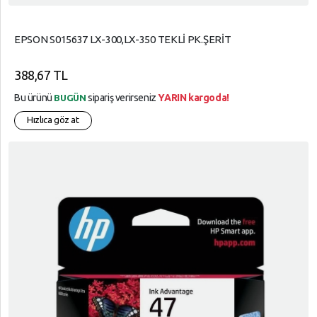
EPSON S015637 LX-300,LX-350 TEKLİ PK.ŞERİT
388,67 TL
Bu ürünü
sipariş verirseniz
YARIN kargoda!
BUGÜN
Hızlıca göz at