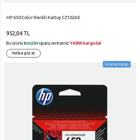
HP 650 Color Renkli Kartuş CZ102AE
952,04 TL
Bu ürünü
sipariş verirseniz
YARIN kargoda!
BUGÜN
Hızlıca göz at
Ücretsiz Kargo