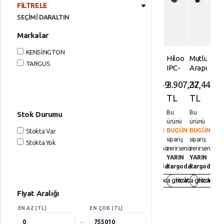
Kişisel Bilgisayarlar
Klavye Mouse Ürünleri
Mouse'lar
Ekran
Direksiyon
Notebook
FİLTRELE
Çevre
Kartları
Kilidi
SEÇİMİ DARALTIN
Kurumsal Ağ Ürünleri
Monitörler
Notebook Adaptörleri
Baskı
Güvenlik
Birimleri
Harddiskler
Markalar
Ofis Ürünleri
Optik Sürücü
Notebook Aksesuarları
Medya
Ev &
İşlemciler
Ürünleri
KENSİNGTON
Outdoor
PCI Kartlar
Notebook Klavye Etiketleri
CSL
Hilook
Mutlusan
Re
Yaşam
AKS
TARGUS
F100
IPC-
Arapur
25
Kasalar
Süper Market
Ses Sistemleri
Veri Depolama
Şarjlı
T260HA-
Anahtar
Mag
Kişisel
Mouse
213,49
3.907,22
37,44
28
YARDIM
Mini
LUF-
Siyah
Ko
Klavye
Bakım Ve
Pad
Telefon Aksesuarları
Soğutucular Overclock
Fan
SL
( 001
Ca
TL
TL
TL
TL
Mouse
VE
Kozmetik
Mavi
6MP
170
Şiş
Ürünleri
Mouse'lar
AYARLAR
Bu
Bu
Bu
Bu
Stok Durumu
Tüketici Elektroniği
TV ve Ses Kartları
2.8mm
030001
Kişisel
ürünü
ürünü
ürünü
ürü
Dual
00 11
Monitörler
Notebook
Gizlilik
Bilgisayarlar
BUGÜN
BUGÜN
BUGÜN
BU
Stokta Var
Tüketim Ürünleri
Yazılım Ürünleri
Light
)
Adaptörleri
sipariş
sipariş
sipariş
sipa
Kuralları
Stokta Yok
Çift
Optik
verirseniz
verirseniz
verirseniz
veri
Kurumsal
Yapı Market
Bilgisayar Aksesuarları
Yönlü
Sürücü
Notebook
YARIN
YARIN
YARIN
YAR
Garanti
Ağ
Sesli
kargoda!
kargoda!
kargoda!
kar
Aksesuarları
Ürünleri
Ve
Ip
PCI
Hızlıca göz at
Hızlıca göz at
Hızlıca g
İade
Dome
Kartlar
Notebook
Ofis
Kamera
Fiyat Aralığı
Klavye
Ürünleri
Ses
Etiketleri
EN AZ (TL)
EN ÇOK (TL)
Sistemleri
Outdoor
–