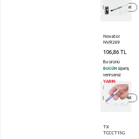
Hızlıca göz at
Novator
NVR269
Termal
106,86 TL
Macun
1.63W 1GR
Bu ürünü
Gri
sipariş
BUGÜN
verirseniz
YARIN
kargoda!
Hızlıca göz at
TX
TCCCT15G
Termal