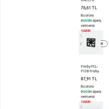
12th Ve 13th
76,61 TL
Nesil
LGA17X18X
Bu ürünü
CPU
sipariş
BUGÜN
Çerçeve Gri
verirseniz
YARIN
kargoda!
Hızlıca göz at
Frisby FCL-
F12B Frisby
Kasa Fanı
87,91 TL
(120mm)
Bu ürünü
sipariş
BUGÜN
verirseniz
YARIN
kargoda!