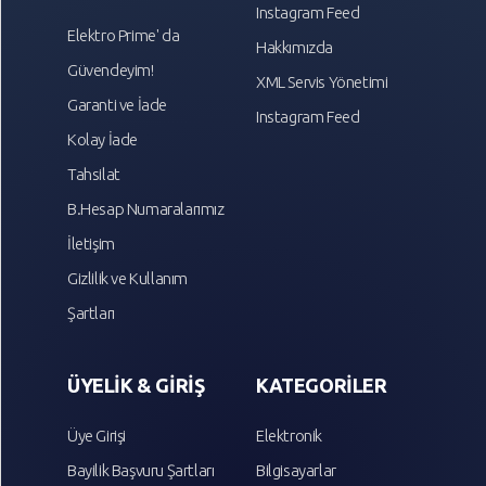
Instagram Feed
Elektro Prime' da
Hakkımızda
Güvendeyim!
XML Servis Yönetimi
Garanti ve İade
Instagram Feed
Kolay İade
Tahsilat
B.Hesap Numaralarımız
İletişim
Gizlilik ve Kullanım
Şartları
ÜYELİK & GİRİŞ
KATEGORİLER
Üye Girişi
Elektronik
Bayilik Başvuru Şartları
Bilgisayarlar