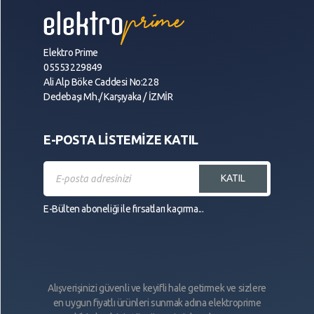
Elektro Prime
05553229849
Ali Alp Böke Caddesi No:228
Dedebaşı Mh./ Karşıyaka / İZMİR
E-POSTA LİSTEMİZE KATIL
KATIL
E-Bülten aboneliği ile fırsatları kaçırma...
Alışverişinizi güvenli ve keyifli hale getirmek ve sizlere
en uygun fiyatlı ürünleri sunmak adına elektroprime