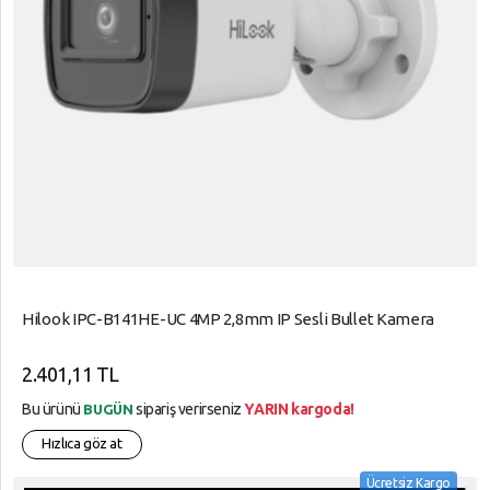
Hilook IPC-B141HE-UC 4MP 2,8mm IP Sesli Bullet Kamera
2.401,11 TL
Bu ürünü
sipariş verirseniz
YARIN kargoda!
BUGÜN
Hızlıca göz at
Ücretsiz Kargo