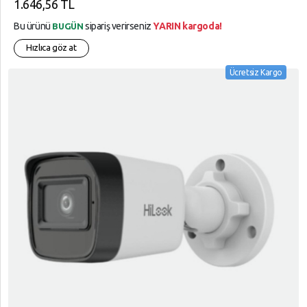
1.646,56 TL
Bu ürünü
sipariş verirseniz
YARIN kargoda!
BUGÜN
Hızlıca göz at
Ücretsiz Kargo