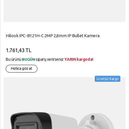
Hilook IPC-B121H-C 2MP 2,8mm IP Bullet Kamera
1.761,43 TL
Bu ürünü
sipariş verirseniz
YARIN kargoda!
BUGÜN
Hızlıca göz at
Ücretsiz Kargo