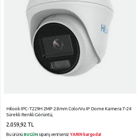
Hilook IPC-T229H 2MP 2.8mm ColorVu IP Dome Kamera 7-24
Sürekli Renkli Görüntü,
2.059,92 TL
Bu ürünü
sipariş verirseniz
YARIN kargoda!
BUGÜN