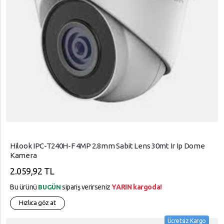
Hilook IPC-T240H-F 4MP 2.8mm Sabit Lens 30mt Ir Ip Dome
Kamera
2.059,92 TL
Bu ürünü
sipariş verirseniz
YARIN kargoda!
BUGÜN
Hızlıca göz at
Ücretsiz Kargo