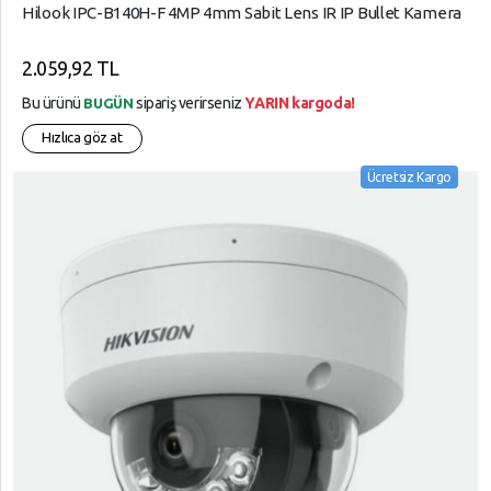
Hilook IPC-B140H-F 4MP 4mm Sabit Lens IR IP Bullet Kamera
2.059,92 TL
Bu ürünü
sipariş verirseniz
YARIN kargoda!
BUGÜN
Hızlıca göz at
Ücretsiz Kargo