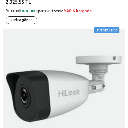
2.025,55 TL
Bu ürünü
sipariş verirseniz
YARIN kargoda!
BUGÜN
Hızlıca göz at
Ücretsiz Kargo