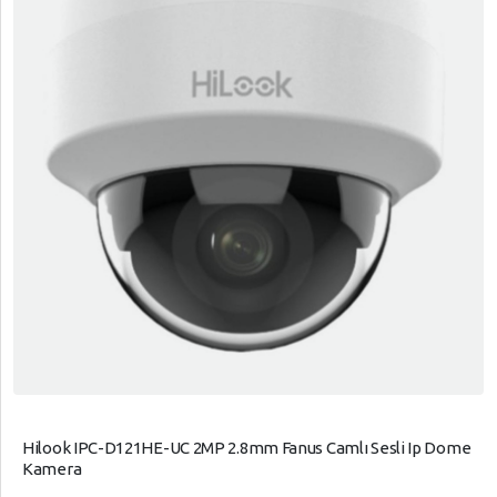
Hilook IPC-D121HE-UC 2MP 2.8mm Fanus Camlı Sesli Ip Dome
Kamera