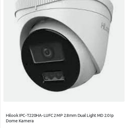
Hilook IPC-T220HA-LUFC 2 MP 2.8mm Dual Light MD 2.0 Ip
Dome Kamera