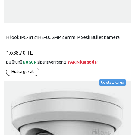
Hilook IPC-B121HE-UC 2MP 2.8mm IP Sesli Bullet Kamera
1.638,70 TL
Bu ürünü
sipariş verirseniz
YARIN kargoda!
BUGÜN
Hızlıca göz at
Ücretsiz Kargo