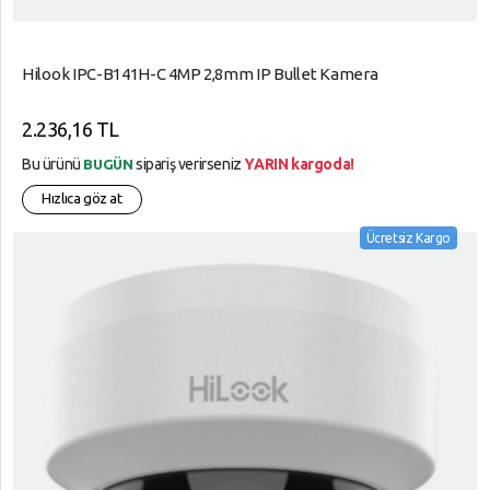
Hilook IPC-B141H-C 4MP 2,8mm IP Bullet Kamera
2.236,16 TL
Bu ürünü
sipariş verirseniz
YARIN kargoda!
BUGÜN
Hızlıca göz at
Ücretsiz Kargo