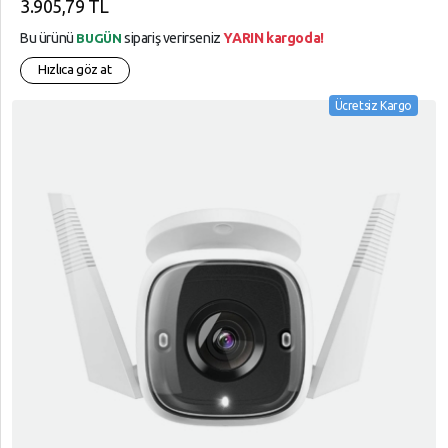
3.905,79 TL
Bu ürünü
sipariş verirseniz
YARIN kargoda!
BUGÜN
Hızlıca göz at
Ücretsiz Kargo