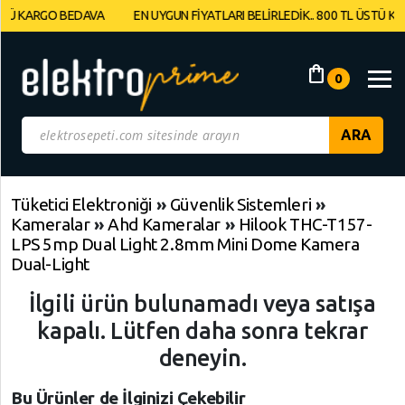
KARGO BEDAVA
EN UYGUN FİYATLARI BELİRLEDİK.. 800 TL ÜSTÜ KARGO
Müşteri
Panelim
shopping_bag
0
Yeni
Gelenler
İndirimdekiler
Tüketici Elektroniği
»
Güvenlik Sistemleri
»
Kameralar
»
Ahd Kameralar
»
Hilook THC-T157-
Kategoriye
LPS 5mp Dual Light 2.8mm Mini Dome Kamera
Göre
Dual-Light
Alışveriş
İlgili ürün bulunamadı veya satışa
Yap
kapalı. Lütfen daha sonra tekrar
deneyin.
Elektronik
Geri
Geri
Geri
Dön
Dön
Dön
Bilgisayarlar
Bu Ürünler de İlginizi Çekebilir