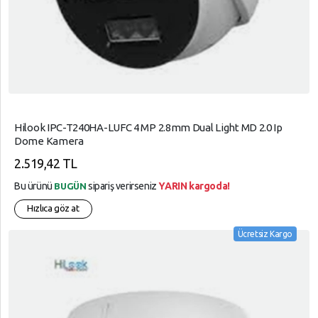
Hilook IPC-T240HA-LUFC 4 MP 2.8mm Dual Light MD 2.0 Ip
Dome Kamera
2.519,42 TL
Bu ürünü
sipariş verirseniz
YARIN kargoda!
BUGÜN
Hızlıca göz at
Ücretsiz Kargo