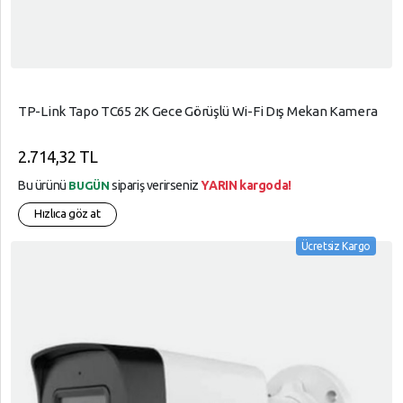
TP-Link Tapo TC65 2K Gece Görüşlü Wi-Fi Dış Mekan Kamera
2.714,32 TL
Bu ürünü
sipariş verirseniz
YARIN kargoda!
BUGÜN
Hızlıca göz at
Ücretsiz Kargo
arrow_circle_up