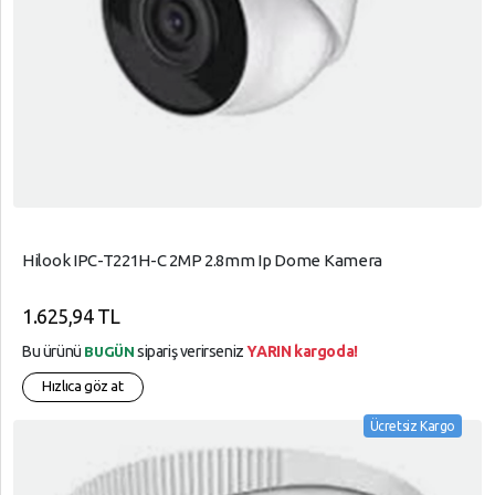
Hilook IPC-T221H-C 2MP 2.8mm Ip Dome Kamera
1.625,94 TL
Bu ürünü
sipariş verirseniz
YARIN kargoda!
BUGÜN
Hızlıca göz at
Ücretsiz Kargo