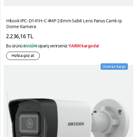
Hilook IPC-D141H-C 4MP 2.8mm Sabit Lens Fanus Camlı Ip
Dome Kamera
2.236,16 TL
Bu ürünü
sipariş verirseniz
YARIN kargoda!
BUGÜN
Hızlıca göz at
Ücretsiz Kargo