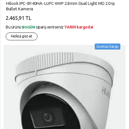
Hilook IPC-B140HA-LUFC 4 MP 2.8mm Dual Light MD 2.0 Ip
Bullet Kamera
2.465,91 TL
Bu ürünü
sipariş verirseniz
YARIN kargoda!
BUGÜN
Hızlıca göz at
Ücretsiz Kargo