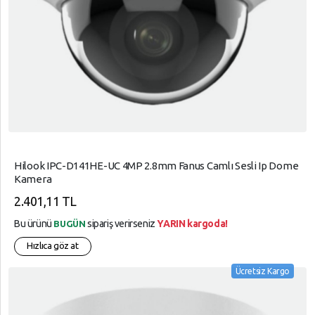
Hilook IPC-D141HE-UC 4MP 2.8mm Fanus Camlı Sesli Ip Dome
Kamera
2.401,11 TL
Bu ürünü
sipariş verirseniz
YARIN kargoda!
BUGÜN
Hızlıca göz at
Ücretsiz Kargo