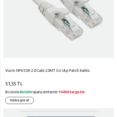
Vcom NP612B-2.0 Cat6 2.0MT Gri Utp Patch Kablo
51,55 TL
Bu ürünü
sipariş verirseniz
YARIN kargoda!
BUGÜN
Hızlıca göz at