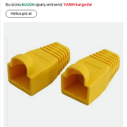
Bu ürünü
sipariş verirseniz
YARIN kargoda!
BUGÜN
Hızlıca göz at