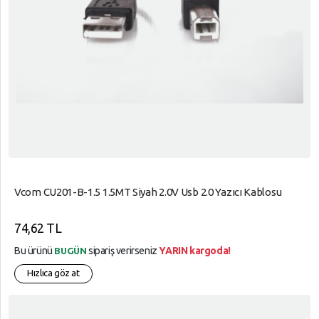
Vcom CU201-B-1.5 1.5MT Siyah 2.0V Usb 2.0 Yazıcı Kablosu
74,62 TL
Bu ürünü
sipariş verirseniz
YARIN kargoda!
BUGÜN
Hızlıca göz at