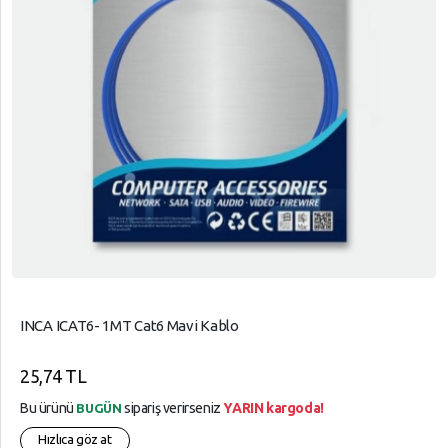
INCA ICAT6- 1MT Cat6 Mavi Kablo
25,74 TL
Bu ürünü
sipariş verirseniz
YARIN kargoda!
BUGÜN
Hızlıca göz at