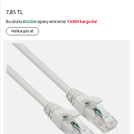
7,85 TL
Bu ürünü
sipariş verirseniz
YARIN kargoda!
BUGÜN
Hızlıca göz at