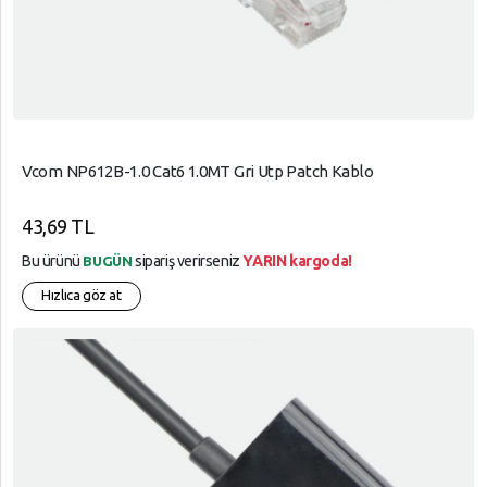
Vcom NP612B-1.0 Cat6 1.0MT Gri Utp Patch Kablo
43,69 TL
Bu ürünü
sipariş verirseniz
YARIN kargoda!
BUGÜN
Hızlıca göz at