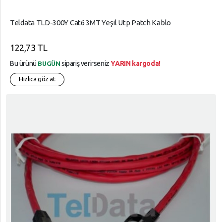
Teldata TLD-300Y Cat6 3MT Yeşil Utp Patch Kablo
122,73 TL
Bu ürünü
sipariş verirseniz
YARIN kargoda!
BUGÜN
Hızlıca göz at