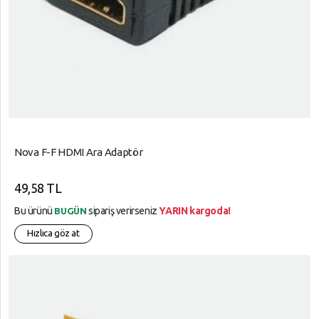
Nova F-F HDMI Ara Adaptör
49,58 TL
Bu ürünü
sipariş verirseniz
YARIN kargoda!
BUGÜN
Hızlıca göz at