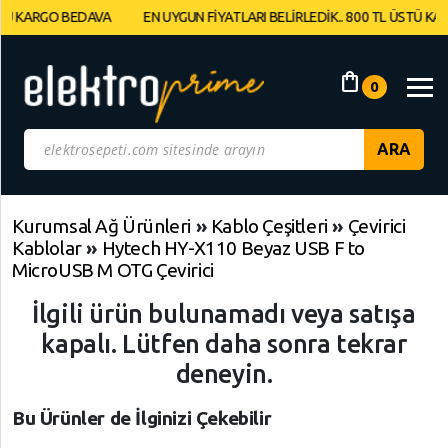
RGO BEDAVA
EN UYGUN FİYATLARI BELİRLEDİK.. 800 TL ÜSTÜ KARGO BE
Müşteri
Panelim
shopping_bag
0
Yeni
Gelenler
İndirimdekiler
Kurumsal Ağ Ürünleri
»
Kablo Çeşitleri
»
Çevirici
Kablolar
»
Hytech HY-X110 Beyaz USB F to
Kategoriye
MicroUSB M OTG Çevirici
Göre
İlgili ürün bulunamadı veya satışa
Alışveriş
Yap
kapalı. Lütfen daha sonra tekrar
deneyin.
Elektronik
Geri
Geri
Dön
Dön
Bu Ürünler de İlginizi Çekebilir
Bilgisayarlar