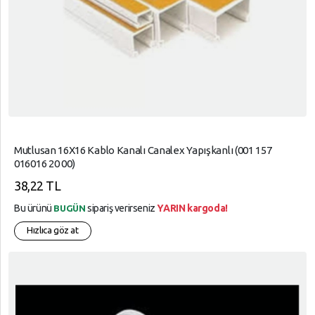
Kablolar
YARDIM
VE
AYARLAR
Gizlilik
Kuralları
Garanti
Mutlusan 16X16 Kablo Kanalı Canalex Yapışkanlı (001 157
016016 20 00)
Ve
İade
38,22 TL
Bu ürünü
sipariş verirseniz
YARIN kargoda!
BUGÜN
Hızlıca göz at