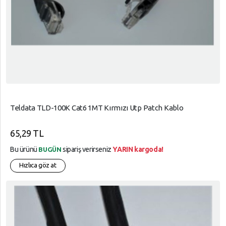
Teldata TLD-100K Cat6 1MT Kırmızı Utp Patch Kablo
65,29 TL
Bu ürünü
sipariş verirseniz
YARIN kargoda!
BUGÜN
Hızlıca göz at