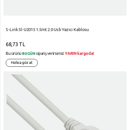
S-Link Sl-U2015 1.5mt 2.0 Usb Yazıcı Kablosu
68,73 TL
Bu ürünü
sipariş verirseniz
YARIN kargoda!
BUGÜN
Hızlıca göz at
arrow_circle_up