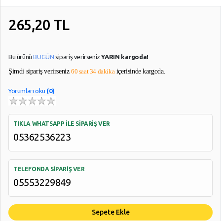
Kablolar
265,20
TL
YARDIM
VE
Bu ürünü
BUGÜN
sipariş verirseniz
YARIN kargoda!
AYARLAR
Şimdi sipariş verirseniz
60 saat 34 dakika
içerisinde kargoda.
Gizlilik
Kuralları
Yorumları oku
(0)
Garanti
Ve
TIKLA WHATSAPP İLE SİPARİŞ VER
İade
05362536223
TELEFONDA SİPARİŞ VER
05553229849
Sepete Ekle