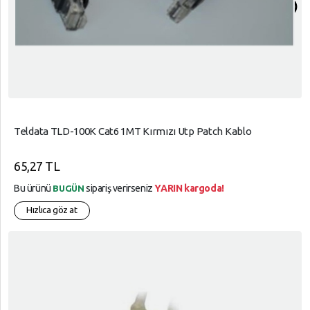
arrow_circle_up
Teldata TLD-100K Cat6 1MT Kırmızı Utp Patch Kablo
65,27 TL
Bu ürünü
sipariş verirseniz
YARIN kargoda!
BUGÜN
Hızlıca göz at