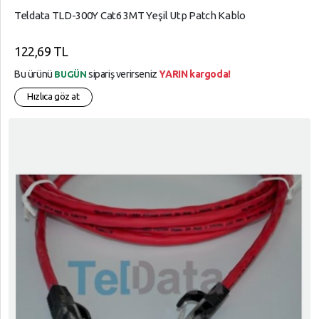
Teldata TLD-300Y Cat6 3MT Yeşil Utp Patch Kablo
122,69 TL
Bu ürünü
sipariş verirseniz
YARIN kargoda!
BUGÜN
Hızlıca göz at