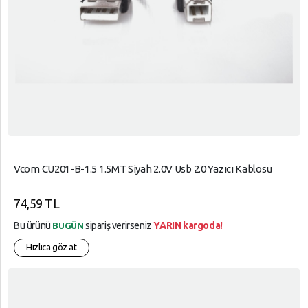
Vcom CU201-B-1.5 1.5MT Siyah 2.0V Usb 2.0 Yazıcı Kablosu
74,59 TL
Bu ürünü
sipariş verirseniz
YARIN kargoda!
BUGÜN
Hızlıca göz at