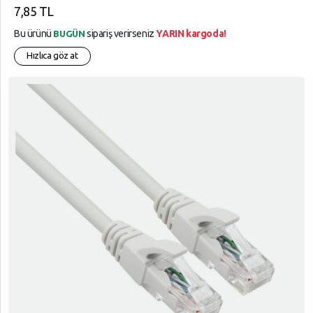
7,85 TL
Bu ürünü
sipariş verirseniz
YARIN kargoda!
BUGÜN
Hızlıca göz at