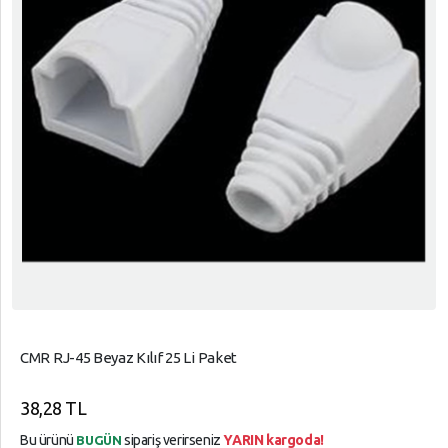
CMR RJ-45 Beyaz Kılıf 25 Li Paket
38,28 TL
Bu ürünü
sipariş verirseniz
YARIN kargoda!
BUGÜN