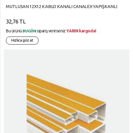
MUTLUSAN 12X12 KABLO KANALI CANALEX YAPIŞKANLI
32,76 TL
Bu ürünü
sipariş verirseniz
YARIN kargoda!
BUGÜN
Hızlıca göz at