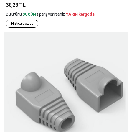
38,28 TL
Bu ürünü
sipariş verirseniz
YARIN kargoda!
BUGÜN
Hızlıca göz at