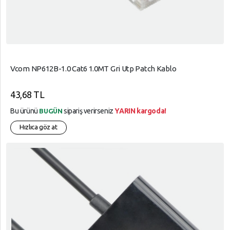
Vcom NP612B-1.0 Cat6 1.0MT Gri Utp Patch Kablo
43,68 TL
Bu ürünü
sipariş verirseniz
YARIN kargoda!
BUGÜN
Hızlıca göz at