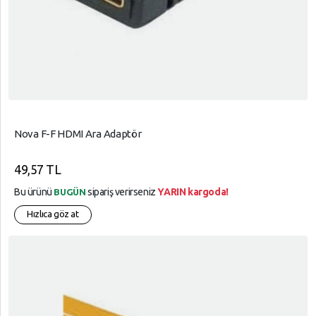
Nova F-F HDMI Ara Adaptör
49,57 TL
Bu ürünü
sipariş verirseniz
YARIN kargoda!
BUGÜN
Hızlıca göz at