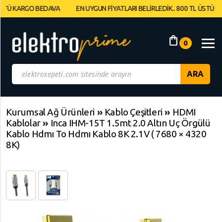
KARGO BEDAVA
EN UYGUN FİYATLARI BELİRLEDİK.. 800 TL ÜSTÜ KARGO 
Müşteri
Panelim
shopping_bag
0
Yeni
Gelenler
İndirimdekiler
Kurumsal Ağ Ürünleri
»
Kablo Çeşitleri
»
HDMI
Kablolar
»
Inca IHM-15T 1.5mt 2.0 Altın Uç Örgülü
Kategoriye
Kablo Hdmı To Hdmı Kablo 8K 2.1V ( 7680 × 4320
Göre
8K)
Alışveriş
Yap
Elektronik
Geri
Geri
Dön
Dön
Bilgisayarlar