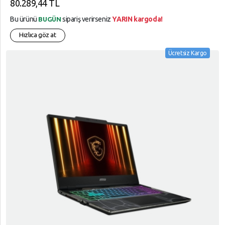
80.289,44 TL
Bu ürünü
sipariş verirseniz
YARIN kargoda!
BUGÜN
Hızlıca göz at
Ücretsiz Kargo