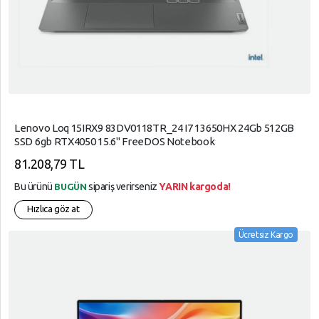
Lenovo Loq 15IRX9 83DV0118TR_24 I7 13650HX 24Gb 512GB
SSD 6gb RTX4050 15.6" FreeDOS Notebook
81.208,79 TL
Bu ürünü
sipariş verirseniz
YARIN kargoda!
BUGÜN
Hızlıca göz at
Ücretsiz Kargo