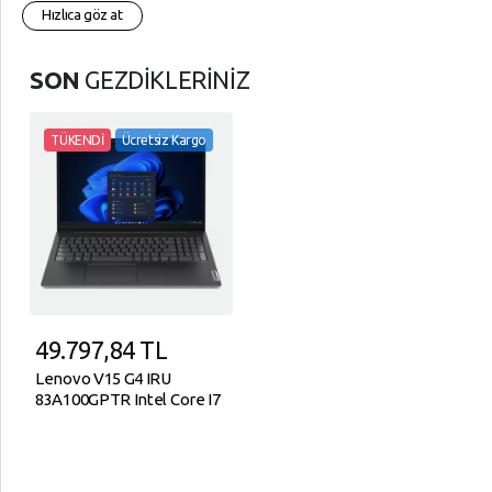
Hızlıca göz at
SON
GEZDİKLERİNİZ
TÜKENDİ
Ücretsiz Kargo
49.797,84
TL
Lenovo V15 G4 IRU
83A100GPTR Intel Core I7
1355U 16GB 512GB SSD
15.6" FHD FreeDOS
Notebook