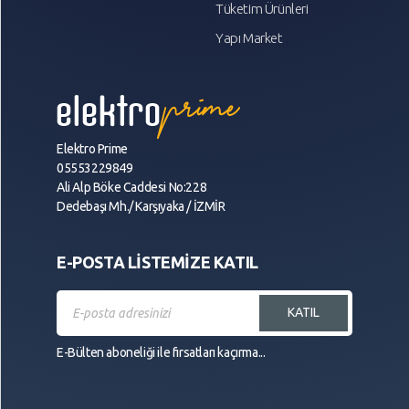
Tüketim Ürünleri
Yapı Market
Elektro Prime
05553229849
Ali Alp Böke Caddesi No:228
Dedebaşı Mh./ Karşıyaka / İZMİR
E-POSTA LİSTEMİZE KATIL
KATIL
E-Bülten aboneliği ile fırsatları kaçırma...