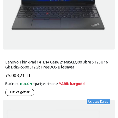
Lenovo ThinkPad 14" E14 Gen6 21M8S0LQ00 Ultra 5 125U 16
Gb Ddr5-5600 512Gb FreeDOS Bilgisayar
75.003,21 TL
Bu ürünü
sipariş verirseniz
YARIN kargoda!
BUGÜN
Hızlıca göz at
Ücretsiz Kargo