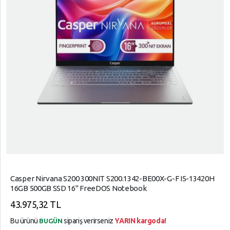
Casper Nirvana S200 300NIT S200.1342-BE00X-G-F I5-13420H
16GB 500GB SSD 16" FreeDOS Notebook
43.975,32 TL
Bu ürünü
sipariş verirseniz
YARIN kargoda!
BUGÜN