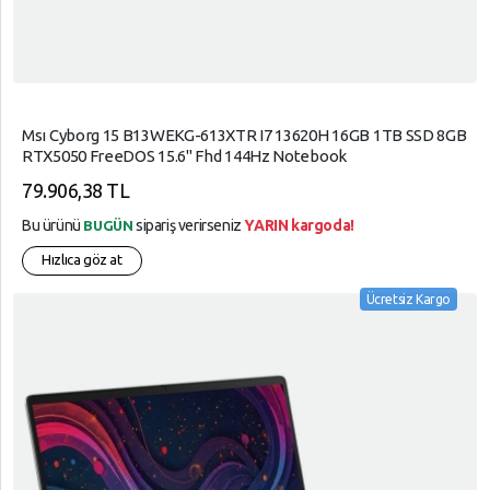
Msı Cyborg 15 B13WEKG-613XTR I7 13620H 16GB 1TB SSD 8GB
RTX5050 FreeDOS 15.6" Fhd 144Hz Notebook
79.906,38 TL
Bu ürünü
sipariş verirseniz
YARIN kargoda!
BUGÜN
Hızlıca göz at
Ücretsiz Kargo