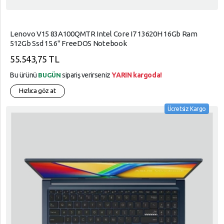
Süper
Market
Lenovo V15 83A100QMTR Intel Core I7 13620H 16Gb Ram
512Gb Ssd 15.6" FreeDOS Notebook
Telefon
Aksesuarları
55.543,75 TL
Tüketici
Bu ürünü
sipariş verirseniz
YARIN kargoda!
BUGÜN
Elektroniği
Hızlıca göz at
Tüketim
Ücretsiz Kargo
Ürünleri
Yapı
Market