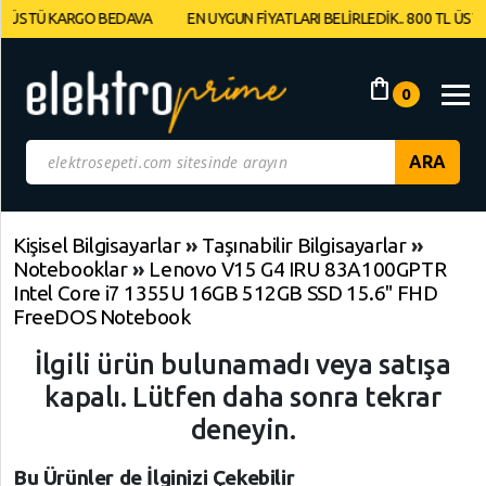
TÜ KARGO BEDAVA
EN UYGUN FİYATLARI BELİRLEDİK.. 800 TL ÜSTÜ KA
Müşteri
Panelim
shopping_bag
0
Yeni
Gelenler
İndirimdekiler
Kişisel Bilgisayarlar
»
Taşınabilir Bilgisayarlar
»
Notebooklar
»
Lenovo V15 G4 IRU 83A100GPTR
Kategoriye
Intel Core i7 1355U 16GB 512GB SSD 15.6" FHD
Göre
FreeDOS Notebook
Alışveriş
İlgili ürün bulunamadı veya satışa
Yap
kapalı. Lütfen daha sonra tekrar
deneyin.
Elektronik
Geri
Geri
Dön
Dön
Bilgisayarlar
Bu Ürünler de İlginizi Çekebilir