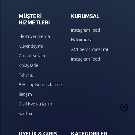
MÜŞTERİ
KURUMSAL
HİZMETLERİ
Instagram Feed
Elektro Prime' da
Hakkımızda
Güvendeyim!
XML Servis Yönetimi
Garanti ve İade
Instagram Feed
Kolay İade
Tahsilat
B.Hesap Numaralarımız
İletişim
Gizlilik ve Kullanım
arrow_circle_up
Şartları
ÜYELİK & GİRİŞ
KATEGORİLER