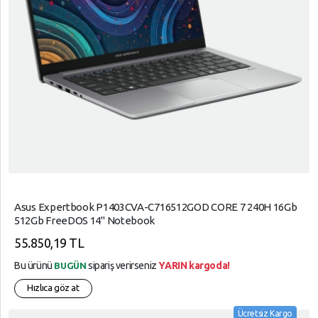
Asus Expertbook P1403CVA-C716512GOD CORE 7 240H 16Gb
512Gb FreeDOS 14" Notebook
55.850,19 TL
Bu ürünü
sipariş verirseniz
YARIN kargoda!
BUGÜN
Hızlıca göz at
Ücretsiz Kargo