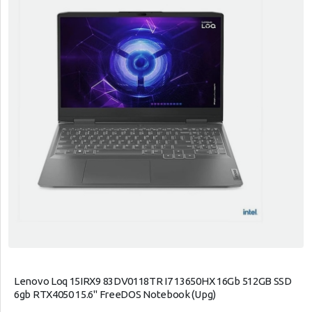
Lenovo Loq 15IRX9 83DV0118TR I7 13650HX 16Gb 512GB SSD
6gb RTX4050 15.6" FreeDOS Notebook (Upg)