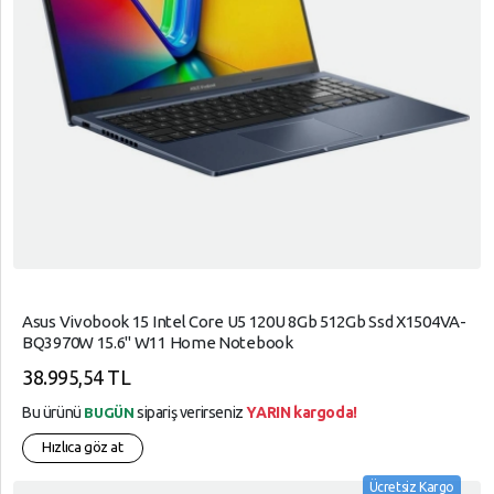
Asus Vivobook 15 Intel Core U5 120U 8Gb 512Gb Ssd X1504VA-
BQ3970W 15.6" W11 Home Notebook
38.995,54 TL
Bu ürünü
sipariş verirseniz
YARIN kargoda!
BUGÜN
Hızlıca göz at
Ücretsiz Kargo