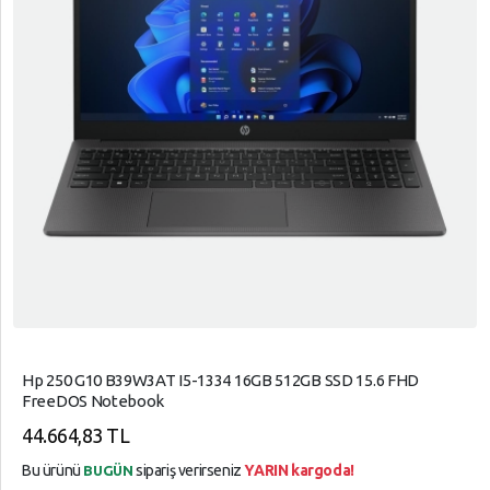
Hp 250 G10 B39W3AT I5-1334 16GB 512GB SSD 15.6 FHD
FreeDOS Notebook
44.664,83 TL
Bu ürünü
sipariş verirseniz
YARIN kargoda!
BUGÜN