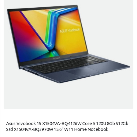
Asus Vivobook 15 X1504VA-BQ4126W Core 5 120U 8Gb 512Gb
Ssd X1504VA-BQ3970W 15.6" W11 Home Notebook