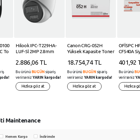
-0100
Hilook IPC-T229HA-
Canon CRG-052H
OFİSPC H
C To
LUF-Sl 2MP 2.8mm
Yüksek Kapasite Toner
CF540A Siy
ü
ColorVu Çift Yönlü
LBP212-214 MF421-
Sayfa Çipli
2.886,06 TL
18.754,74 TL
401,92 
ah
Sesli IP Dome Kamera
426
Toner
riş
Bu ürünü
BUGÜN
sipariş
Bu ürünü
BUGÜN
sipariş
Bu ürünü
BU
goda!
verirseniz
YARIN kargoda!
verirseniz
YARIN kargoda!
verirseniz
YA
Hızlıca göz at
Hızlıca göz at
Hızlıca g
iti Maintenance
Hemen Kargo
İndirimde