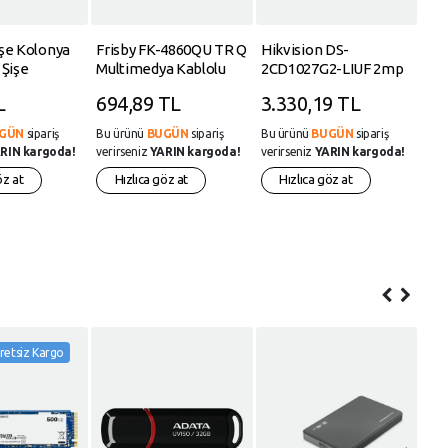
şe Kolonya
Frisby FK-4860QU TR Q
Hikvision DS-
Jo
 Şişe
Multimedya Kablolu
2CD1027G2-LIUF 2mp
2x
Klavye
4mm Ip Bullet Kamera
19I
L
694,89 TL
3.330,19 TL
3.
Gece-Gündüz Renkli
Ka
Görüntü
GÜN
sipariş
Bu ürünü
BUGÜN
sipariş
Bu ürünü
BUGÜN
sipariş
Bu 
RIN kargoda!
verirseniz
YARIN kargoda!
verirseniz
YARIN kargoda!
veri
öz at
Hızlıca göz at
Hızlıca göz at
retsiz Kargo