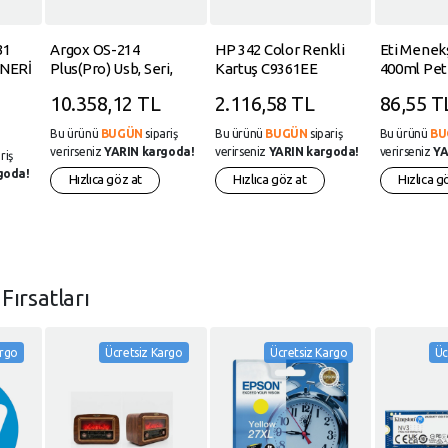
31
Argox OS-214
HP 342 Color Renkli
Eti Menek
ENERİ
Plus(Pro) Usb, Seri,
Kartuş C9361EE
400ml Pet
LPT Termal-Termal
10.358,12 TL
2.116,58 TL
86,55 T
Transfer Barkod Yazıcı
Bu ürünü
BUGÜN
sipariş
Bu ürünü
BUGÜN
sipariş
Bu ürünü
BU
verirseniz
YARIN kargoda!
verirseniz
YARIN kargoda!
verirseniz
YA
riş
goda!
Hızlıca göz at
Hızlıca göz at
Hızlıca g
n
Fırsatları
argo
Ücretsiz Kargo
Ücretsiz Kargo
Üc