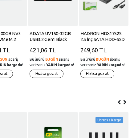
500GB NV3
ADATA UV150-32GB
HADRON HDX1752S
HP 
NVMe M.2
USB3.2 Gen1 Black
2.5 İnç SATA HDD-SSD
6Z
Disk SNV3S-
Flash Bellek
Harici Disk Kutusu USB
4 TL
421,06 TL
249,60 TL
3.
Disk
3.0 Micro-B - Siyah
GÜN
sipariş
Bu ürünü
BUGÜN
sipariş
Bu ürünü
BUGÜN
sipariş
Bu 
RIN kargoda!
verirseniz
YARIN kargoda!
verirseniz
YARIN kargoda!
veri
öz at
Hızlıca göz at
Hızlıca göz at
Ücretsiz Kargo