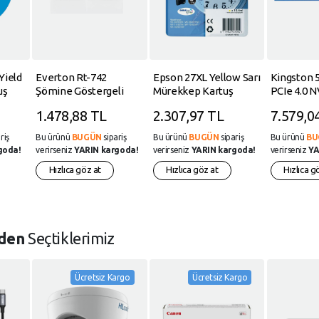
Yield
Everton Rt-742
Epson 27XL Yellow Sarı
Kingston 
uş
Şömine Göstergeli
Mürekkep Kartuş
PCIe 4.0 
Bluetooth Fm-Usb-Tf-
T27144012
2280 SSD 
1.478,88 TL
2.307,97 TL
7.579,0
Aux Şarjlı Nostaljik
500G SSD 
Radyo
riş
Bu ürünü
BUGÜN
sipariş
Bu ürünü
BUGÜN
sipariş
Bu ürünü
BU
goda!
verirseniz
YARIN kargoda!
verirseniz
YARIN kargoda!
verirseniz
YA
Hızlıca göz at
Hızlıca göz at
Hızlıca g
rden
Seçtiklerimiz
Ücretsiz Kargo
Ücretsiz Kargo