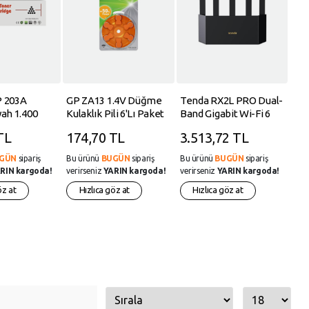
P 203A
GP ZA13 1.4V Düğme
Tenda RX2L PRO Dual-
Med
ah 1.400
Kulaklık Pili 6'lı Paket
Band Gigabit Wi-Fi 6
Erk
 Muadil
Router
Mel
TL
174,70 TL
3.513,72 TL
2,
Çoc
GÜN
sipariş
Bu ürünü
BUGÜN
sipariş
Bu ürünü
BUGÜN
sipariş
Bu 
RIN kargoda!
verirseniz
YARIN kargoda!
verirseniz
YARIN kargoda!
veri
öz at
Hızlıca göz at
Hızlıca göz at