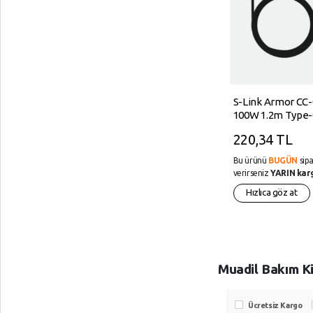
PANTHER PT-4118
S-Link Armor CC
USB ŞARJLI EL FENERİ
100W 1.2m Type-
Type-C PD Örgül
1.560,01 TL
220,34 TL
Metal Başlıklı Siy
Hızlı Şarj Kablosu
1.600,00 TL
Bu ürünü
BUGÜN
sipa
verirseniz
YARIN kar
Bu ürünü
BUGÜN
sipariş
verirseniz
YARIN kargoda!
Hızlıca göz at
Hızlıca göz at
Muadil Bakım K
Ücretsiz Kargo