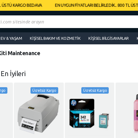
ÜSTÜ KARGO BEDAVA
EN UYGUN FİYATLARI BELİRLEDİK.. 800 TL ÜSTÜ
EV & YAŞAM
KIŞISEL BAKIM VE KOZMETIK
KIŞISEL BILGISAYARLAR
Kiti Maintenance
n
En İyileri
argo
Ücretsiz Kargo
Ücretsiz Kargo