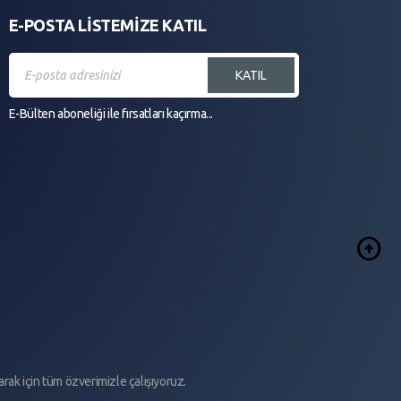
E-POSTA LİSTEMİZE KATIL
KATIL
E-Bülten aboneliği ile fırsatları kaçırma...
arrow_circle_up
arak için tüm özverimizle çalışıyoruz.