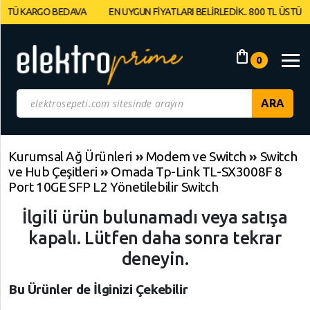
 KARGO BEDAVA
EN UYGUN FİYATLARI BELİRLEDİK.. 800 TL ÜSTÜ KARG
Müşteri
Panelim
shopping_bag
0
Yeni
Gelenler
İndirimdekiler
Kurumsal Ağ Ürünleri
»
Modem ve Switch
»
Switch
ve Hub Çeşitleri
»
Omada Tp-Link TL-SX3008F 8
Kategoriye
Port 10GE SFP L2 Yönetilebilir Switch
Göre
İlgili ürün bulunamadı veya satışa
Alışveriş
Yap
kapalı. Lütfen daha sonra tekrar
deneyin.
Elektronik
Geri
Geri
Dön
Dön
Bu Ürünler de İlginizi Çekebilir
Bilgisayarlar