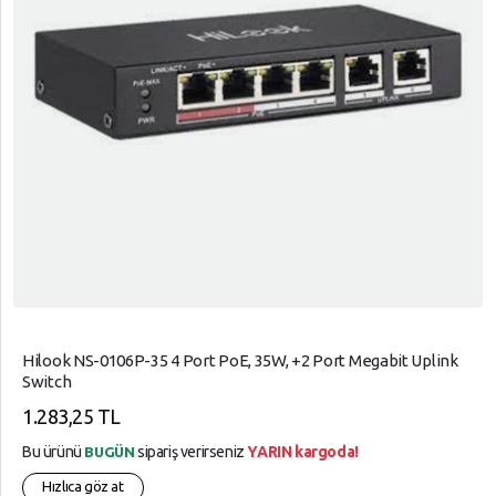
Hilook NS-0106P-35 4 Port PoE, 35W, +2 Port Megabit Uplink
Switch
1.283,25 TL
Bu ürünü
sipariş verirseniz
YARIN kargoda!
BUGÜN
Hızlıca göz at