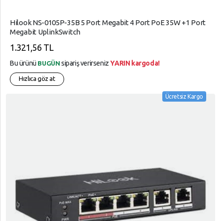
Hilook NS-0105P-35B 5 Port Megabit 4 Port PoE 35W +1 Port
Megabit UplinkSwitch
1.321,56 TL
Bu ürünü
sipariş verirseniz
YARIN kargoda!
BUGÜN
Hızlıca göz at
Ücretsiz Kargo