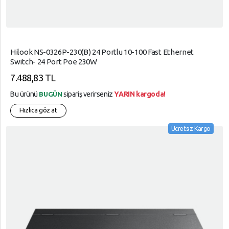
Hilook NS-0326P-230(B) 24 Portlu 10-100 Fast Ethernet
Switch- 24 Port Poe 230W
7.488,83 TL
Bu ürünü
sipariş verirseniz
YARIN kargoda!
BUGÜN
Hızlıca göz at
Ücretsiz Kargo
arrow_circle_up