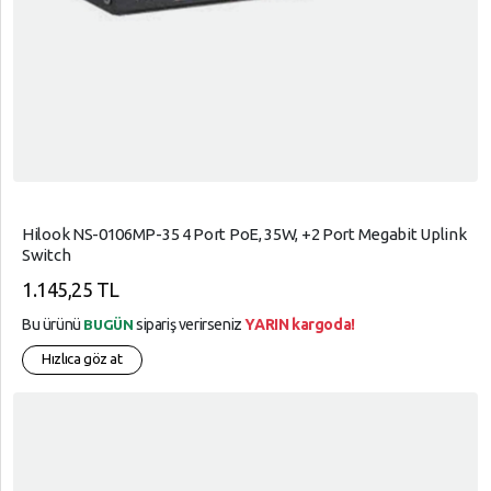
Hilook NS-0106MP-35 4 Port PoE, 35W, +2 Port Megabit Uplink
Switch
1.145,25 TL
Bu ürünü
sipariş verirseniz
YARIN kargoda!
BUGÜN
Hızlıca göz at