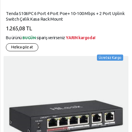
Veri
Süper
Yedekleme
Tenda S106PC 6 Port 4 Port Poe+ 10-100 Mbps + 2 Port Uplink
Market
ve
Switch Çelik Kasa Rack Mount
Depolama
Telefon
1.265,08 TL
Aksesuarları
Bu ürünü
sipariş verirseniz
YARIN kargoda!
BUGÜN
Tüketici
Hızlıca göz at
Elektroniği
Ücretsiz Kargo
Tüketim
Ürünleri
Yapı
Market