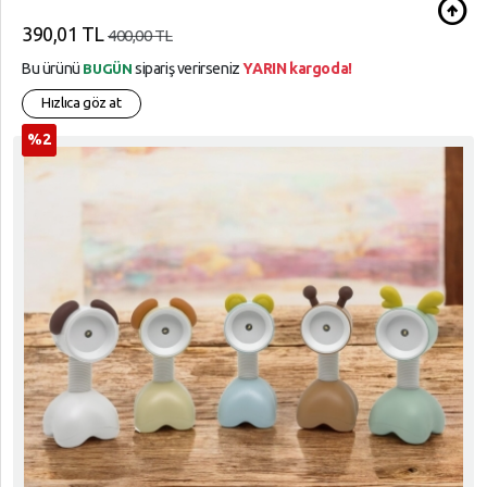
arrow_circle_up
390,01 TL
400,00 TL
Bu ürünü
sipariş verirseniz
YARIN kargoda!
BUGÜN
Hızlıca göz at
%2