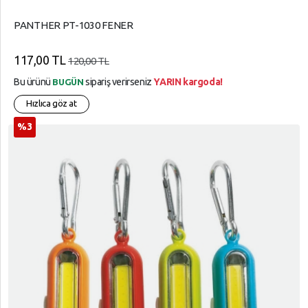
PANTHER PT-1030 FENER
117,00 TL
120,00 TL
Bu ürünü
sipariş verirseniz
YARIN kargoda!
BUGÜN
Hızlıca göz at
%3