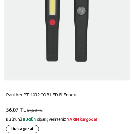
Panther PT-1032 COB LED El Feneri
56,07 TL
57,50 TL
Bu ürünü
sipariş verirseniz
YARIN kargoda!
BUGÜN
Hızlıca göz at