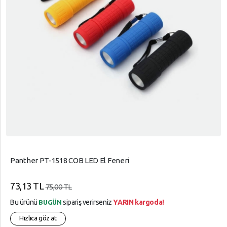
Panther PT-1518 COB LED El Feneri
73,13 TL
75,00 TL
Bu ürünü
sipariş verirseniz
YARIN kargoda!
BUGÜN
Hızlıca göz at