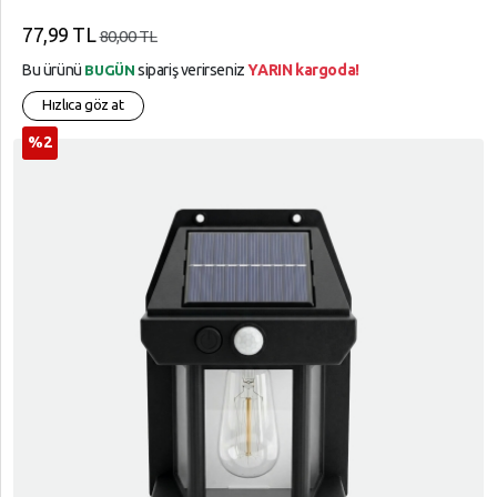
77,99 TL
80,00 TL
Bu ürünü
sipariş verirseniz
YARIN kargoda!
BUGÜN
Hızlıca göz at
%2