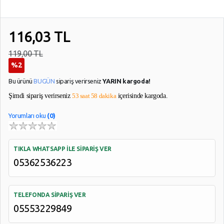
116,03
TL
119,00 TL
%2
Bu ürünü
BUGÜN
sipariş verirseniz
YARIN kargoda!
Şimdi sipariş verirseniz
53 saat 58 dakika
içerisinde kargoda.
Yorumları oku
(0)
TIKLA WHATSAPP İLE SİPARİŞ VER
05362536223
TELEFONDA SİPARİŞ VER
05553229849