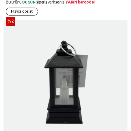
Bu ürünü
sipariş verirseniz
YARIN kargoda!
BUGÜN
Hızlıca göz at
%2