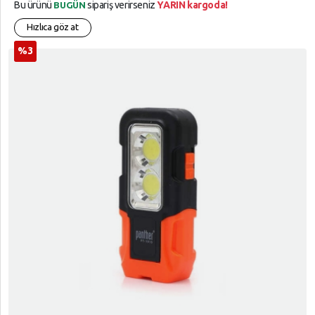
Bu ürünü
sipariş verirseniz
YARIN kargoda!
BUGÜN
Hızlıca göz at
%3