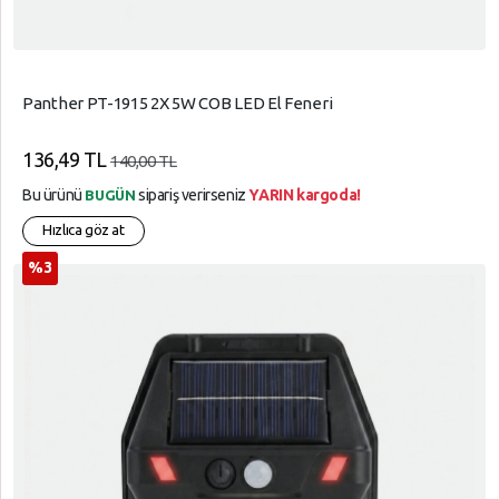
Panther PT-1915 2X 5W COB LED El Feneri
136,49 TL
140,00 TL
Bu ürünü
sipariş verirseniz
YARIN kargoda!
BUGÜN
Hızlıca göz at
%3