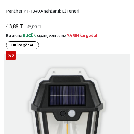
Panther PT-1840 Anahtarlık El Feneri
43,88 TL
45,00 TL
Bu ürünü
sipariş verirseniz
YARIN kargoda!
BUGÜN
Hızlıca göz at
%3