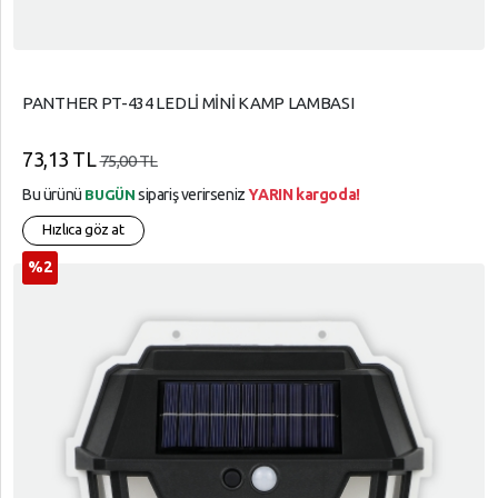
PANTHER PT-434 LEDLİ MİNİ KAMP LAMBASI
73,13 TL
75,00 TL
Bu ürünü
sipariş verirseniz
YARIN kargoda!
BUGÜN
Hızlıca göz at
%2