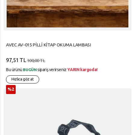
AVEC AV-015 PİLLİ KİTAP OKUMA LAMBASI
97,51 TL
100,00 TL
Bu ürünü
sipariş verirseniz
YARIN kargoda!
BUGÜN
Hızlıca göz at
%2