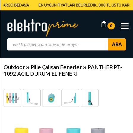
GO BEDAVA
EN UYGUN FİYATLARI BELİRLEDİK.. 800 TL ÜSTÜ KARGO BED
Müşteri
Panelim
shopping_bag
0
Yeni
Gelenler
İndirimdekiler
Outdoor
»
Pille Çalışan Fenerler
»
PANTHER PT-
1092 ACİL DURUM EL FENERİ
Kategoriye
Göre
Alışveriş
Yap
Elektronik
Geri
Dön
Bilgisayarlar