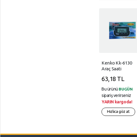
Kenko Kk-6130
Araç Saati
Kronometre Ala
63,18 TL
Bu ürünü
BUGÜN
sipariş verirseniz
YARIN kargoda!
Hızlıca göz at