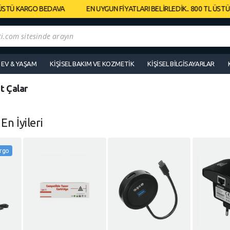
TÜ KARGO BEDAVA
EN UYGUN FİYATLARI BELİRLEDİK.. 800 TL ÜSTÜ K
EV & YAŞAM
KIŞISEL BAKIM VE KOZMETIK
KIŞISEL BILGISAYARLAR
t Çalar
n
En İyileri
argo