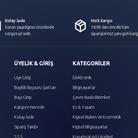
Kolay İade
Hızlı Kargo
Sorun yaşadğınız ürünlerde
16:00 dan önceki tüm
sorgusuz iade.
siparişleriniz yanı gün kar
ÜYELİK & GİRİŞ
KATEGORİLER
Üye Girişi
Elektronik
Bayilik Başvuru Şartları
Bilgisayarlar
Bayi Girişi
Çevre Baskı Birimleri
Kargom Nerede
Ev & Yaşam
Kolay İade
Kişisel Bakım Ve Kozmetik
Sipariş Takibi
Kişisel Bilgisayarlar
S.S.S.
Kurumsal Ağ Ürünleri