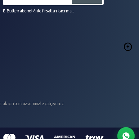
E-Bülten aboneliği ile fırsatları kaçırma...
arrow_circle_up
arak için tüm özverimizle çalışıyoruz.