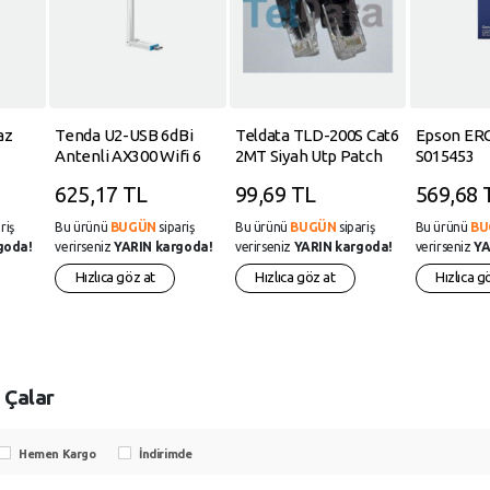
az
Tenda U2-USB 6dBi
Teldata TLD-200S Cat6
Epson ERC
Antenli AX300 Wifi 6
2MT Siyah Utp Patch
S015453
USB Adaptör
Kablo
625,17 TL
99,69 TL
569,68 
riş
Bu ürünü
BUGÜN
sipariş
Bu ürünü
BUGÜN
sipariş
Bu ürünü
BU
goda!
verirseniz
YARIN kargoda!
verirseniz
YARIN kargoda!
verirseniz
YA
Hızlıca göz at
Hızlıca göz at
Hızlıca g
 Çalar
Hemen Kargo
İndirimde