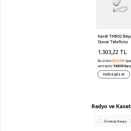
TUNCMATIK
Karel TM902 Bey
POWERSTRIP5
Duvar Telefonu
TSK19057 1,5m IEC
605,04 TL
1.303,22 TL
66884-1:2022 Standartı,
FR(Alev
Bu ürünü
BUGÜN
sipariş
Bu ürünü
BUGÜN
sipa
Almaz)anahtarlı Grup
verirseniz
YARIN kargoda!
verirseniz
YARIN kar
Priz
Hızlıca göz at
Hızlıca göz at
Radyo ve Kaset
Ücretsiz Kargo