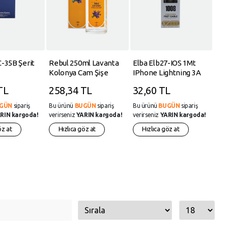
-35B Şerit
Rebul 250ml Lavanta
Elba Elb27-IOS 1Mt
Eyü
Kolonya Cam Şişe
IPhone Lightning 3A
On 
Hızlı Şarj Hasırlı Şarj
Kad
TL
258,34 TL
32,60 TL
18
Kablosu Beyaz
GÜN
sipariş
Bu ürünü
BUGÜN
sipariş
Bu ürünü
BUGÜN
sipariş
Bu 
RIN kargoda!
verirseniz
YARIN kargoda!
verirseniz
YARIN kargoda!
veri
öz at
Hızlıca göz at
Hızlıca göz at