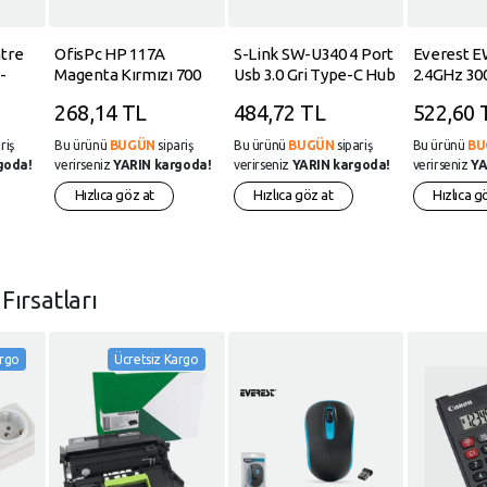
tre
OfisPc HP 117A
S-Link SW-U340 4 Port
Everest 
-
Magenta Kırmızı 700
Usb 3.0 Gri Type-C Hub
2.4GHz 3
2GB
Sayfa W2073A Çipsiz
1xWAN-LA
268,14 TL
484,72 TL
522,60 
Muadil Toner
Antenli R
Kablosuz 
riş
Bu ürünü
BUGÜN
sipariş
Bu ürünü
BUGÜN
sipariş
Bu ürünü
BU
Genişletic
goda!
verirseniz
YARIN kargoda!
verirseniz
YARIN kargoda!
verirseniz
YA
Hızlıca göz at
Hızlıca göz at
Hızlıca g
n
Fırsatları
argo
Ücretsiz Kargo