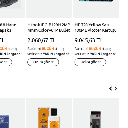
8 8 Hane
Hilook IPC-B129H 2MP
HP 728 Yellow Sarı
HP 
apaklı
4mm ColorVu IP Bullet
130ML Plotter Kartuşu
Ton
inesi
Kamera 7-24 Sürekli
F9J65A
TL
2.060,67 TL
9.045,63 TL
2.
Renkli Görüntü,
GÜN
sipariş
Bu ürünü
BUGÜN
sipariş
Bu ürünü
BUGÜN
sipariş
Bu 
RIN kargoda!
verirseniz
YARIN kargoda!
verirseniz
YARIN kargoda!
veri
öz at
Hızlıca göz at
Hızlıca göz at