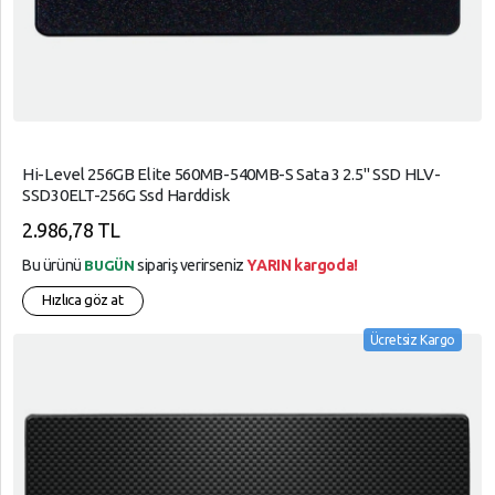
Hi-Level 256GB Elite 560MB-540MB-S Sata 3 2.5" SSD HLV-
SSD30ELT-256G Ssd Harddisk
2.986,78 TL
Bu ürünü
sipariş verirseniz
YARIN kargoda!
BUGÜN
Hızlıca göz at
Ücretsiz Kargo