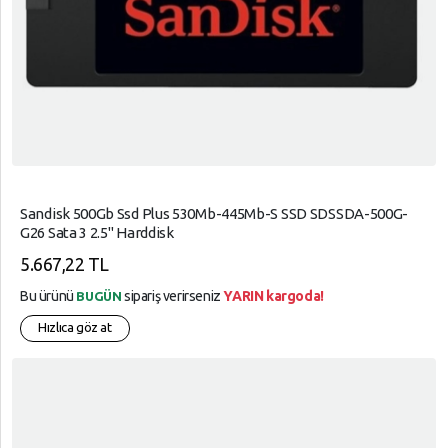
Sandisk 500Gb Ssd Plus 530Mb-445Mb-S SSD SDSSDA-500G-
G26 Sata 3 2.5" Harddisk
5.667,22 TL
Bu ürünü
sipariş verirseniz
YARIN kargoda!
BUGÜN
Hızlıca göz at