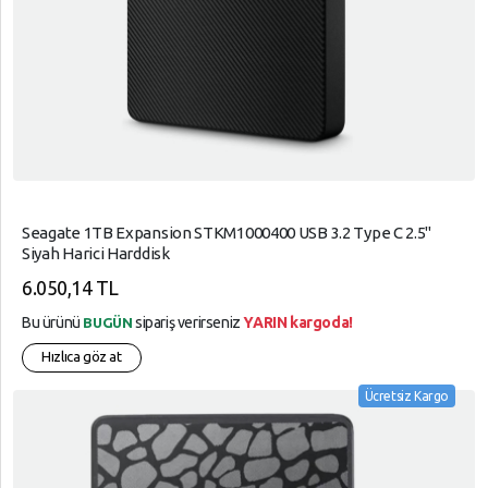
Seagate 1TB Expansion STKM1000400 USB 3.2 Type C 2.5"
Siyah Harici Harddisk
6.050,14 TL
Bu ürünü
sipariş verirseniz
YARIN kargoda!
BUGÜN
Hızlıca göz at
Ücretsiz Kargo