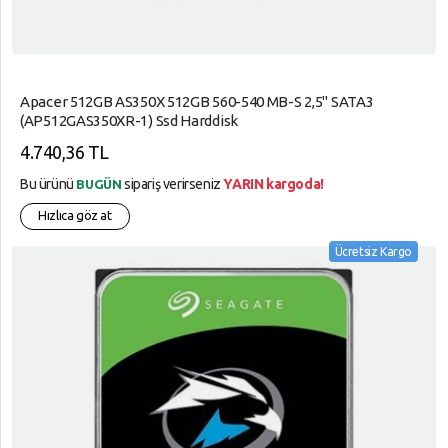
Apacer 512GB AS350X 512GB 560-540 MB-S 2,5" SATA3
(AP512GAS350XR-1) Ssd Harddisk
4.740,36 TL
Bu ürünü
sipariş verirseniz
YARIN kargoda!
BUGÜN
Hızlıca göz at
Ücretsiz Kargo
arrow_circle_up