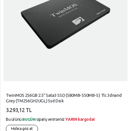
TwinMOS 256GB 2.5" Sata3 SSD (580MB-550MB-S) Tlc 3dnand
Grey (TM256GH2UGL) Ssd Disk
3.293,12 TL
Bu ürünü
sipariş verirseniz
YARIN kargoda!
BUGÜN
Hızlıca göz at