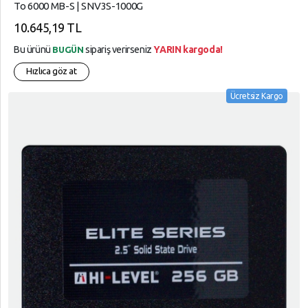
To 6000 MB-S | SNV3S-1000G
10.645,19 TL
Bu ürünü
sipariş verirseniz
YARIN kargoda!
BUGÜN
Hızlıca göz at
Ücretsiz Kargo