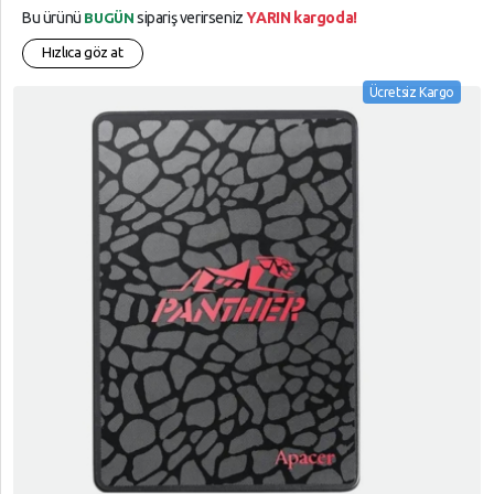
Bu ürünü
sipariş verirseniz
YARIN kargoda!
BUGÜN
Hızlıca göz at
Ücretsiz Kargo