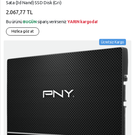
Sata (3d Nand) SSD Disk (Gri)
2.067,77 TL
Bu ürünü
sipariş verirseniz
YARIN kargoda!
BUGÜN
Hızlıca göz at
Ücretsiz Kargo