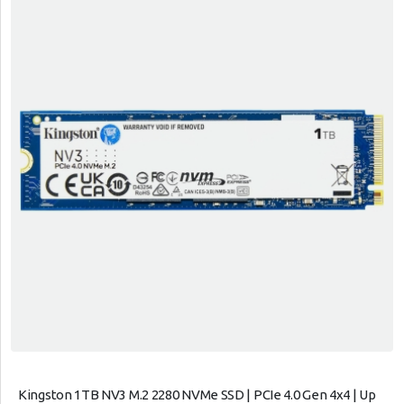
Kingston 1TB NV3 M.2 2280 NVMe SSD | PCIe 4.0 Gen 4x4 | Up