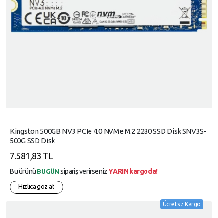
Kingston 500GB NV3 PCIe 4.0 NVMe M.2 2280 SSD Disk SNV3S-
500G SSD Disk
7.581,83 TL
Bu ürünü
sipariş verirseniz
YARIN kargoda!
BUGÜN
Hızlıca göz at
Ücretsiz Kargo