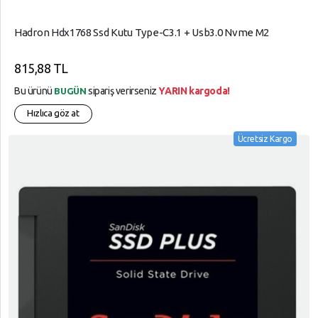
Hadron Hdx1768 Ssd Kutu Type-C3.1 + Usb3.0 Nvme M2
815,88 TL
Bu ürünü
sipariş verirseniz
YARIN kargoda!
BUGÜN
Hızlıca göz at
Ücretsiz Kargo