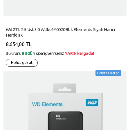
Wd 2Tb 2.5 Usb3.0 Wdbu6Y0020Bbk Elements Siyah Harici
Harddisk
8.654,00 TL
Bu ürünü
sipariş verirseniz
YARIN kargoda!
BUGÜN
Hızlıca göz at
Ücretsiz Kargo