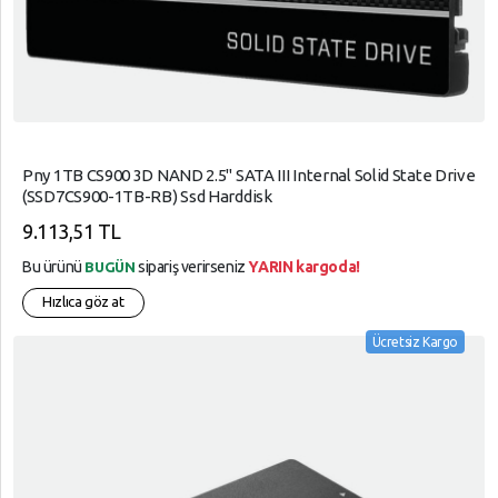
Pny 1TB CS900 3D NAND 2.5" SATA III Internal Solid State Drive
(SSD7CS900-1TB-RB) Ssd Harddisk
9.113,51 TL
Bu ürünü
sipariş verirseniz
YARIN kargoda!
BUGÜN
Hızlıca göz at
Ücretsiz Kargo