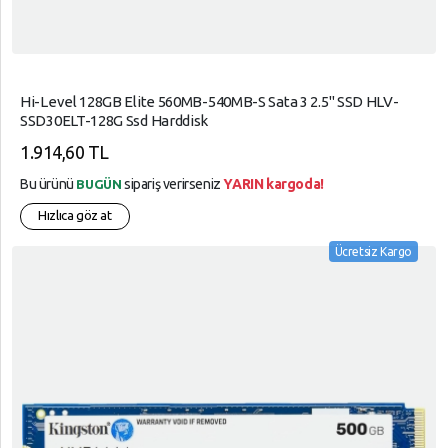
Hi-Level 128GB Elite 560MB-540MB-S Sata 3 2.5" SSD HLV-
SSD30ELT-128G Ssd Harddisk
1.914,60 TL
Bu ürünü
sipariş verirseniz
YARIN kargoda!
BUGÜN
Hızlıca göz at
Ücretsiz Kargo