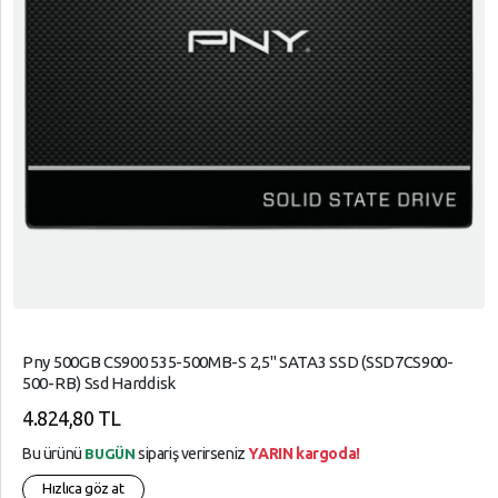
Pny 500GB CS900 535-500MB-S 2,5" SATA3 SSD (SSD7CS900-
500-RB) Ssd Harddisk
4.824,80 TL
Bu ürünü
sipariş verirseniz
YARIN kargoda!
BUGÜN
Hızlıca göz at