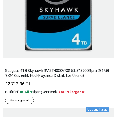
Seagate 4TB Skyhawk RV ST4000VX016 3.5" 5900Rpm 256MB
7x24 Güvenlik Hdd (Koyuncu Distribitör Ürünü)
12.712,96 TL
Bu ürünü
sipariş verirseniz
YARIN kargoda!
BUGÜN
Hızlıca göz at
Ücretsiz Kargo