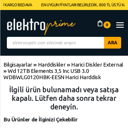
ARGO BEDAVA
EN UYGUN FİYATLARI BELİRLEDİK.. 800 TL ÜSTÜ KARGO B
Müşteri
Panelim
shopping_bag
0
Yeni
Gelenler
İndirimdekiler
Bilgisayarlar
»
Harddiskler
»
Harici Diskler External
»
Wd 12TB Elements 3,5 Inc USB 3.0
Kategoriye
WDBWLG0120HBK-EESN Harici Harddisk
Göre
İlgili ürün bulunamadı veya satışa
Alışveriş
Yap
kapalı. Lütfen daha sonra tekrar
deneyin.
Elektronik
Geri
Geri
Dön
Dön
Bu Ürünler de İlginizi Çekebilir
Bilgisayarlar