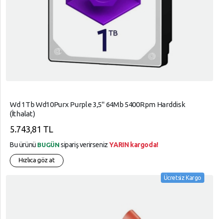
Wd 1Tb Wd10Purx Purple 3,5" 64Mb 5400Rpm Harddisk
(İthalat)
5.743,81 TL
Bu ürünü
sipariş verirseniz
YARIN kargoda!
BUGÜN
Hızlıca göz at
Ücretsiz Kargo