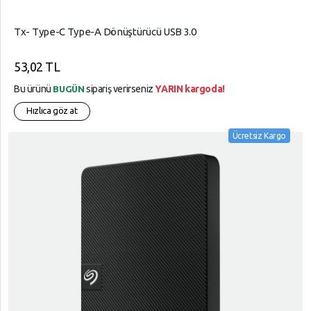
Soğutucular
Süper
YARDIM
Overclock
Tx- Type-C Type-A Dönüştürücü USB 3.0
Market
VE
TV ve
Telefon
53,02 TL
AYARLAR
Ses
Aksesuarları
Kartları
Bu ürünü
sipariş verirseniz
YARIN kargoda!
Gizlilik
BUGÜN
Tüketici
Kuralları
Hızlıca göz at
Yazılım
Elektroniği
Ürünleri
Garanti
Ücretsiz Kargo
Tüketim
Ve
Bilgisayar
Ürünleri
İade
Aksesuarları
Yapı
Market