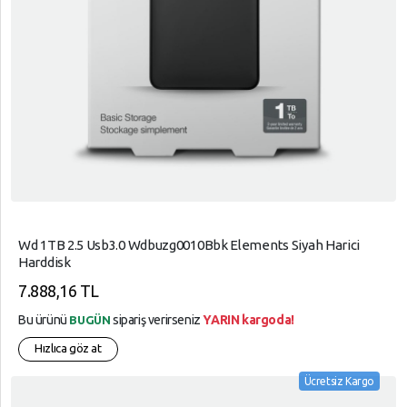
Wd 1TB 2.5 Usb3.0 Wdbuzg0010Bbk Elements Siyah Harici
Harddisk
7.888,16 TL
Bu ürünü
sipariş verirseniz
YARIN kargoda!
BUGÜN
Hızlıca göz at
Ücretsiz Kargo