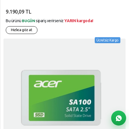
9.190,09 TL
Bu ürünü
sipariş verirseniz
YARIN kargoda!
BUGÜN
Hızlıca göz at
Ücretsiz Kargo