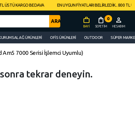
TL ÜSTÜ KARGO BEDAVA
EN UYGUN FİYATLARI BELİRLEDİK.. 800 TL ÜS
work
shopping_bag
0
person
BAYI
SEPETIM
HESABIM
KURUMSAL AĞ ÜRÜNLERI
OFIS ÜRÜNLERI
OUTDOOR
SÜPER MARK
Am5 7000 Serisi İşlemci Uyumlu)
 sonra tekrar deneyin.