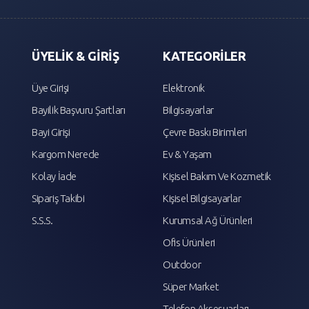
ÜYELİK & GİRİŞ
KATEGORİLER
Üye Girişi
Elektronik
Bayilik Başvuru Şartları
Bilgisayarlar
Bayi Girişi
Çevre Baskı Birimleri
Kargom Nerede
Ev & Yaşam
Kolay İade
Kişisel Bakım Ve Kozmetik
Sipariş Takibi
Kişisel Bilgisayarlar
S.S.S.
Kurumsal Ağ Ürünleri
Ofis Ürünleri
Outdoor
Süper Market
Telefon Aksesuarları