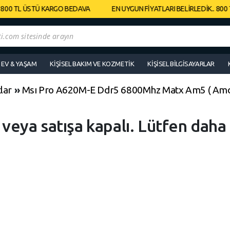
800 TL ÜSTÜ KARGO BEDAVA
EN UYGUN FİYATLARI BELİRLEDİK.. 800 
EV & YAŞAM
KIŞISEL BAKIM VE KOZMETIK
KIŞISEL BILGISAYARLAR
lar
»
Msı Pro A620M-E Ddr5 6800Mhz Matx Am5 ( Amd 
ı veya satışa kapalı. Lütfen daha