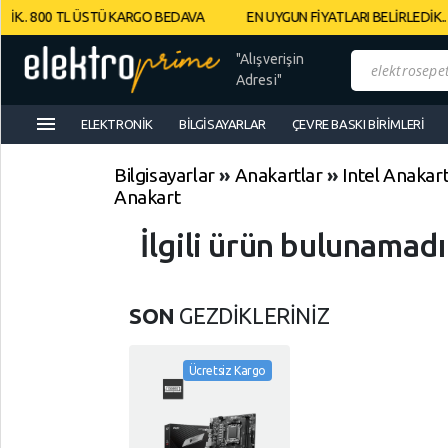
K.. 800 TL ÜSTÜ KARGO BEDAVA
EN UYGUN FİYATLARI BELİRLEDİK.. 
Müşteri
"Alışverişin
Panelim
Adresi"
menu
ELEKTRONIK
BILGISAYARLAR
ÇEVRE BASKI BIRIMLERI
Yeni
Gelenler
Bilgisayarlar
»
Anakartlar
»
Intel Anakart
İndirimdekiler
Anakart
İlgili ürün bulunamad
Kategoriye
Göre
Alışveriş
SON
GEZDİKLERİNİZ
Yap
Ücretsiz Kargo
Elektronik
Geri
Dön
Bilgisayarlar