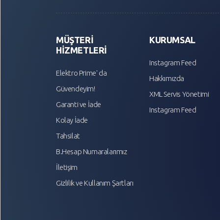
Soğutucular
Süper
Overclock
Market
MÜŞTERİ
KURUMSAL
TV ve
Telefon
HİZMETLERİ
Ses
Aksesuarları
Kartları
Instagram Feed
Tüketici
Elektro Prime' da
Hakkımızda
Yazılım
Elektroniği
Güvendeyim!
Ürünleri
XML Servis Yönetimi
Tüketim
Garanti ve İade
Bilgisayar
Instagram Feed
Ürünleri
Aksesuarları
Kolay İade
Yapı
Tahsilat
Market
YARDIM
B.Hesap Numaralarımız
VE
İletişim
AYARLAR
Gizlilik ve Kullanım Şartları
Gizlilik
Kuralları