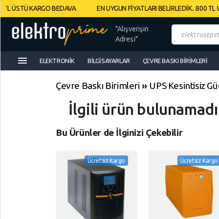
TL ÜSTÜ KARGO BEDAVA
EN UYGUN FİYATLARI BELİRLEDİK.. 800 TL Ü
Müşteri
"Alışverişin
Panelim
Adresi"
menu
ELEKTRONIK
BILGISAYARLAR
ÇEVRE BASKI BIRIMLERI
Yeni
Gelenler
Çevre Baskı Birimleri
»
UPS Kesintisiz Gü
İndirimdekiler
İlgili ürün bulunamad
Kategoriye
Bu Ürünler de İlginizi Çekebilir
Göre
Alışveriş
Ücretsiz Kargo
Ücretsiz Kargo
Yap
Elektronik
Geri
Geri
Dön
Dön
Bilgisayarlar