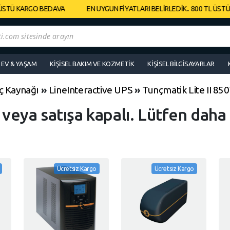
STÜ KARGO BEDAVA
EN UYGUN FİYATLARI BELİRLEDİK.. 800 TL ÜSTÜ K
EV & YAŞAM
KIŞISEL BAKIM VE KOZMETIK
KIŞISEL BILGISAYARLAR
ç Kaynağı
»
LineInteractive UPS
»
Tunçmatik Lite II 85
ı veya satışa kapalı. Lütfen daha
Ücretsiz Kargo
Ücretsiz Kargo