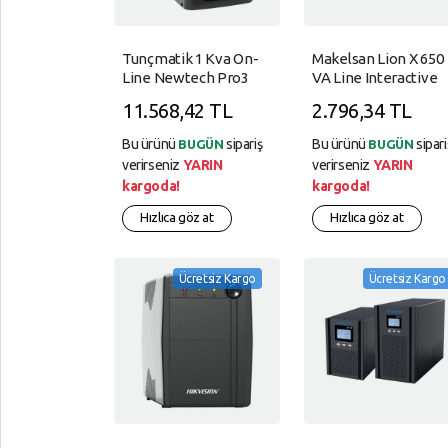
Barkod
LineInteractive
Çevre
Ürünleri
UPS
Baskı
Tunçmatik 1 Kva On-
Makelsan Lion X 650
Birimleri
Tüketim
Online
Line Newtech Pro3
VA Line Interactive
UPS
Ups Lcd Ekran 2x9Ah
Ups 1-7Ah Akü
Ev &
UPS
11.568,42 TL
2.796,34 TL
Akü
Yaşam
Kesintisiz
Güç
Bu ürünü
sipariş
Bu ürünü
sipari
BUGÜN
BUGÜN
Kişisel
Kaynağı
verirseniz
YARIN
verirseniz
YARIN
YARDIM
Bakım Ve
kargoda!
kargoda!
VE
Kozmetik
Yazıcı
Hızlıca göz at
Hızlıca göz at
Tarayıcı
AYARLAR
Kişisel
Gizlilik
Bilgisayarlar
Kuralları
Ücretsiz Kargo
Ücretsiz Kargo
Kurumsal
Garanti
Ağ
Ürünleri
Ve
İade
Ofis
Ürünleri
Outdoor