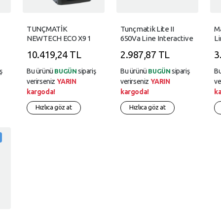
TUNÇMATİK
Tunçmatik Lite II
M
NEWTECH ECO X9 1
650Va Line Interactive
Li
KVA 1-1 ON-LINE UPS
Ups
9
10.419,24 TL
2.987,87 TL
3
LED (2 X 7 AH)
ş
Bu ürünü
sipariş
Bu ürünü
sipariş
B
BUGÜN
BUGÜN
verirseniz
YARIN
verirseniz
YARIN
ve
kargoda!
kargoda!
k
Hızlıca göz at
Hızlıca göz at