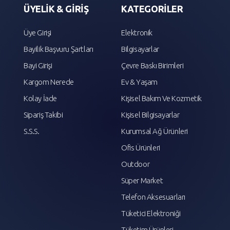
ÜYELİK & GİRİŞ
KATEGORİLER
Üye Girişi
Elektronik
Bayilik Başvuru Şartları
Bilgisayarlar
Bayi Girişi
Çevre Baskı Birimleri
Kargom Nerede
Ev & Yaşam
Kolay İade
Kişisel Bakım Ve Kozmetik
Sipariş Takibi
Kişisel Bilgisayarlar
S.S.S.
Kurumsal Ağ Ürünleri
Ofis Ürünleri
Outdoor
Süper Market
Telefon Aksesuarları
Tüketici Elektroniği
Tüketim Ürünleri