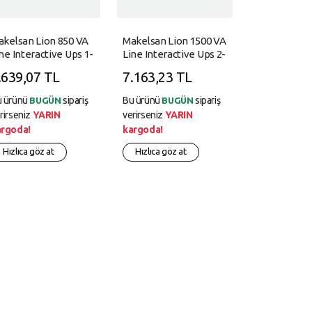
akelsan Lion 850 VA
Makelsan Lion 1500 VA
ne Interactive Ups 1-
Line Interactive Ups 2-
Ah Akü
9Ah Akü
.639,07 TL
7.163,23 TL
u ürünü
sipariş
Bu ürünü
sipariş
BUGÜN
BUGÜN
rirseniz
YARIN
verirseniz
YARIN
argoda!
kargoda!
Hızlıca göz at
Hızlıca göz at