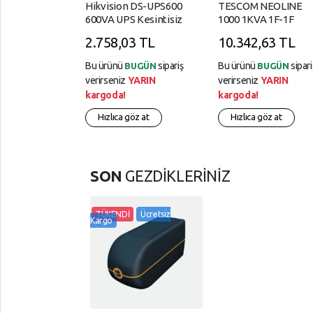
Hikvision DS-UPS600
TESCOM NEOLINE
Süper
600VA UPS Kesintisiz
1000 1KVA 1F-1F
Güç Kaynağı
2x12V 7AH
Market
2.758,03 TL
10.342,63 TL
Telefon
Bu ürünü
sipariş
Bu ürünü
sipari
BUGÜN
BUGÜN
Aksesuarları
verirseniz
YARIN
verirseniz
YARIN
kargoda!
kargoda!
Tüketici
Elektroniği
Hızlıca göz at
Hızlıca göz at
Tüketim
Ürünleri
SON
GEZDİKLERİNİZ
Yapı
Market
TÜKENDİ
Ücretsiz
Kargo