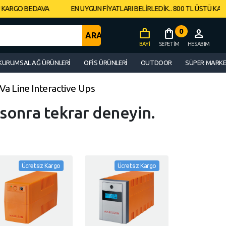
ARGO BEDAVA
EN UYGUN FİYATLARI BELİRLEDİK.. 800 TL ÜSTÜ KARGO
work
shopping_bag
0
person
BAYI
SEPETIM
HESABIM
KURUMSAL AĞ ÜRÜNLERI
OFIS ÜRÜNLERI
OUTDOOR
SÜPER MARK
0Va Line Interactive Ups
 sonra tekrar deneyin.
Ücretsiz Kargo
Ücretsiz Kargo