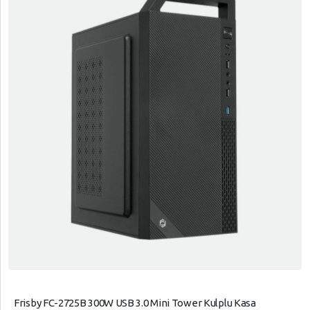
Frisby FC-2725B 300W USB 3.0 Mini Tower Kulplu Kasa