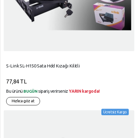
S-Link SL-H150 Sata Hdd Kızağı Kilitli
77,84 TL
Bu ürünü
sipariş verirseniz
YARIN kargoda!
BUGÜN
Hızlıca göz at
Ücretsiz Kargo