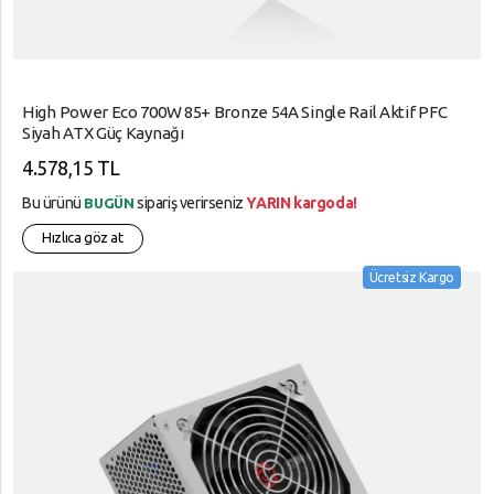
High Power Eco 700W 85+ Bronze 54A Single Rail Aktif PFC
Siyah ATX Güç Kaynağı
4.578,15 TL
Bu ürünü
sipariş verirseniz
YARIN kargoda!
BUGÜN
Hızlıca göz at
Ücretsiz Kargo
arrow_circle_up