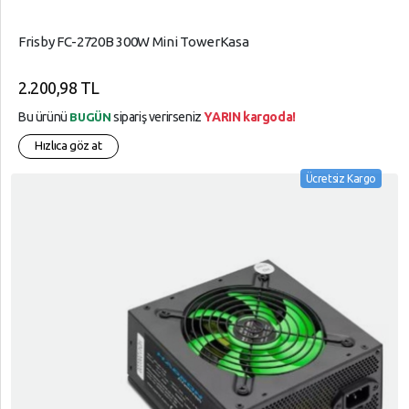
Frisby FC-2720B 300W Mini TowerKasa
2.200,98 TL
Bu ürünü
sipariş verirseniz
YARIN kargoda!
BUGÜN
Hızlıca göz at
Ücretsiz Kargo