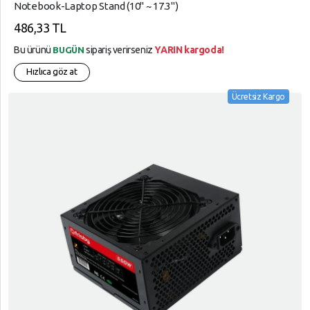
Notebook-Laptop Stand (10" ~ 17.3")
486,33 TL
Bu ürünü
sipariş verirseniz
YARIN kargoda!
BUGÜN
Hızlıca göz at
Ücretsiz Kargo