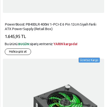
PowerBoost PB400LR 400W 1-PCI-E 6 Pin 12cm Siyah Fanlı
ATX Power Supply (Retail Box)
1.645,95 TL
Bu ürünü
sipariş verirseniz
YARIN kargoda!
BUGÜN
Hızlıca göz at
Ücretsiz Kargo