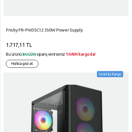
Frisby FR-PW35C12 350W Power Supply
1.717,11 TL
Bu ürünü
sipariş verirseniz
YARIN kargoda!
BUGÜN
Hızlıca göz at
Ücretsiz Kargo