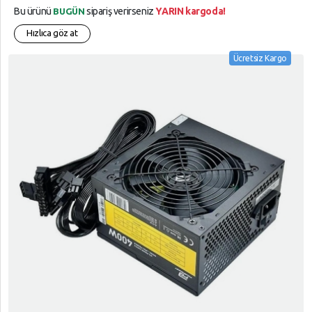
Bu ürünü
sipariş verirseniz
YARIN kargoda!
BUGÜN
Hızlıca göz at
Ücretsiz Kargo