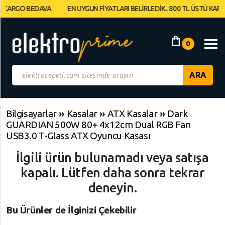
RGO BEDAVA
EN UYGUN FİYATLARI BELİRLEDİK.. 800 TL ÜSTÜ KARGO BE
Müşteri
Panelim
shopping_bag
0
Yeni
Gelenler
İndirimdekiler
Bilgisayarlar
»
Kasalar
»
ATX Kasalar
»
Dark
GUARDIAN 500W 80+ 4x12cm Dual RGB Fan
Kategoriye
USB3.0 T-Glass ATX Oyuncu Kasası
Göre
İlgili ürün bulunamadı veya satışa
Alışveriş
Yap
kapalı. Lütfen daha sonra tekrar
deneyin.
Elektronik
Geri
Geri
Dön
Dön
Bu Ürünler de İlginizi Çekebilir
Bilgisayarlar