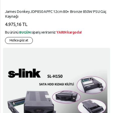
Soğutucular
Süper
Overclock
James Donkey JDP850 APFC 12cm 80+ Bronze 850W PSU Güç
Market
Kaynağı
TV ve
Telefon
4.975,16 TL
Ses
Aksesuarları
Kartları
Bu ürünü
sipariş verirseniz
YARIN kargoda!
BUGÜN
Tüketici
Hızlıca göz at
Yazılım
Elektroniği
Ürünleri
Tüketim
Bilgisayar
Ürünleri
Aksesuarları
Yapı
Market