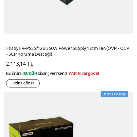
Frisby FR-PS55f12B 550W Power Supply 12cm Fan (OVP - OCP
- SCP Koruma Desteği)
2.113,14 TL
Bu ürünü
sipariş verirseniz
YARIN kargoda!
BUGÜN
Hızlıca göz at
Ücretsiz Kargo