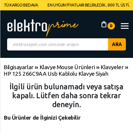
Ü KARGO BEDAVA
EN UYGUN FİYATLARI BELİRLEDİK.. 800 TL ÜSTÜ KAR
Müşteri
Panelim
shopping_bag
0
Yeni
Gelenler
İndirimdekiler
Bilgisayarlar
»
Klavye Mouse Ürünleri
»
Klavyeler
»
HP 125 266C9AA Usb Kablolu Klavye Siyah
Kategoriye
Göre
İlgili ürün bulunamadı veya satışa
Alışveriş
kapalı. Lütfen daha sonra tekrar
Yap
deneyin.
Elektronik
Geri
Geri
Geri
Bu Ürünler de İlginizi Çekebilir
Dön
Dön
Dön
Bilgisayarlar