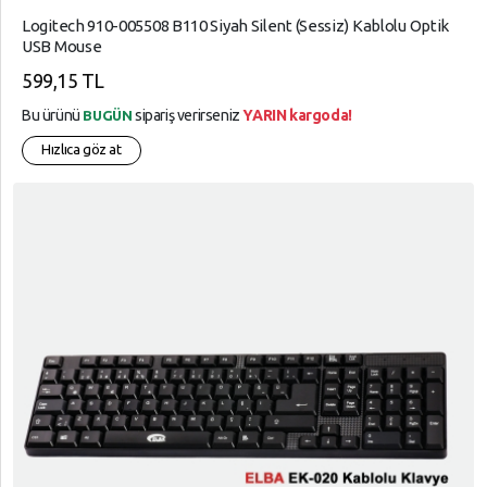
Garanti
Logitech 910-005508 B110 Siyah Silent (Sessiz) Kablolu Optik
Soğutucular
Süper
Ve
USB Mouse
Overclock
Market
İade
599,15 TL
TV ve
Telefon
Ses
Bu ürünü
sipariş verirseniz
YARIN kargoda!
BUGÜN
Aksesuarları
Kartları
Hızlıca göz at
Tüketici
Yazılım
Elektroniği
Ürünleri
Tüketim
Bilgisayar
Ürünleri
Aksesuarları
Yapı
Market