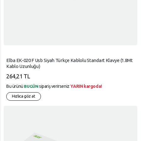
Elba EK-020 F Usb Siyah Türkçe Kablolu Standart Klavye (1.8Mt
Kablo Uzunluğu)
264,21 TL
Bu ürünü
sipariş verirseniz
YARIN kargoda!
BUGÜN
Hızlıca göz at