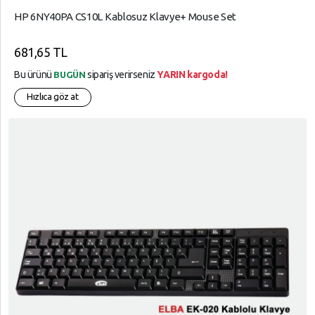
HP 6NY40PA CS10L Kablosuz Klavye+ Mouse Set
681,65 TL
Bu ürünü
sipariş verirseniz
YARIN kargoda!
BUGÜN
Hızlıca göz at