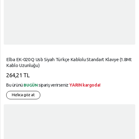
Elba EK-020 Q Usb Siyah Türkçe Kablolu Standart Klavye (1.8Mt
Kablo Uzunluğu)
264,21 TL
Bu ürünü
sipariş verirseniz
YARIN kargoda!
BUGÜN
Hızlıca göz at