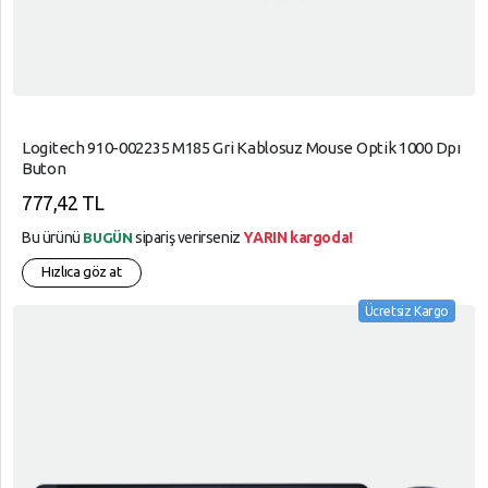
Logitech 910-002235 M185 Gri Kablosuz Mouse Optik 1000 Dpı
Buton
777,42 TL
Bu ürünü
sipariş verirseniz
YARIN kargoda!
BUGÜN
Hızlıca göz at
Ücretsiz Kargo