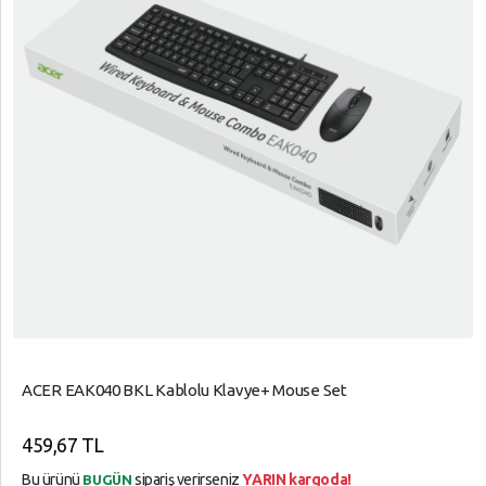
ACER EAK040 BKL Kablolu Klavye+ Mouse Set
459,67 TL
Bu ürünü
sipariş verirseniz
YARIN kargoda!
BUGÜN