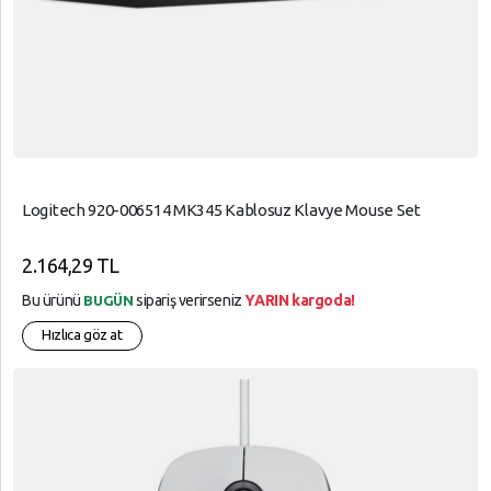
Logitech 920-006514 MK345 Kablosuz Klavye Mouse Set
2.164,29 TL
Bu ürünü
sipariş verirseniz
YARIN kargoda!
BUGÜN
Hızlıca göz at