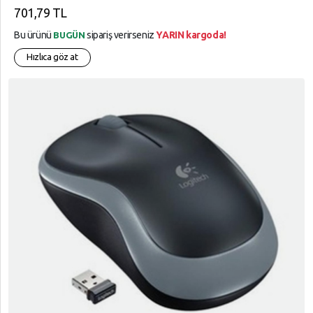
701,79 TL
Bu ürünü
sipariş verirseniz
YARIN kargoda!
BUGÜN
Hızlıca göz at