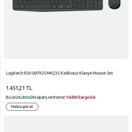
Logitech 920-007925 MK235 Kablosuz Klavye Mouse Set
1.451,21 TL
Bu ürünü
sipariş verirseniz
YARIN kargoda!
BUGÜN
Hızlıca göz at