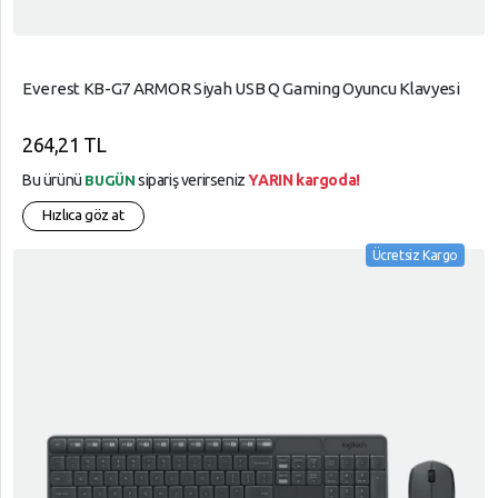
Everest KB-G7 ARMOR Siyah USB Q Gaming Oyuncu Klavyesi
264,21 TL
Bu ürünü
sipariş verirseniz
YARIN kargoda!
BUGÜN
Hızlıca göz at
Ücretsiz Kargo
arrow_circle_up