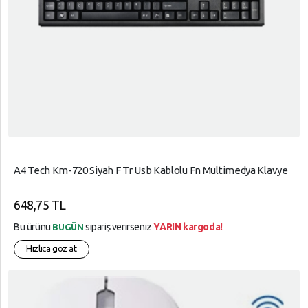
A4 Tech Km-720 Siyah F Tr Usb Kablolu Fn Multimedya Klavye
648,75 TL
Bu ürünü
sipariş verirseniz
YARIN kargoda!
BUGÜN
Hızlıca göz at