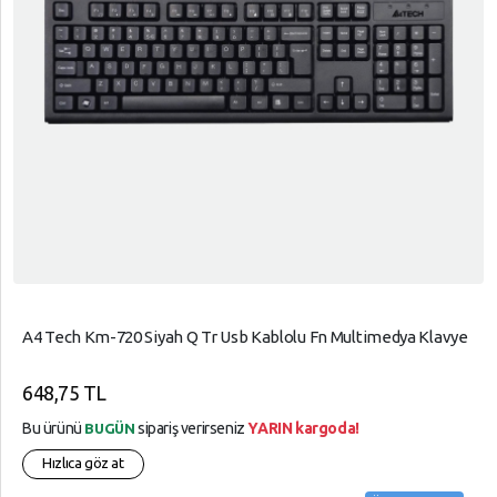
A4 Tech Km-720 Siyah Q Tr Usb Kablolu Fn Multimedya Klavye
648,75 TL
Bu ürünü
sipariş verirseniz
YARIN kargoda!
BUGÜN
Hızlıca göz at