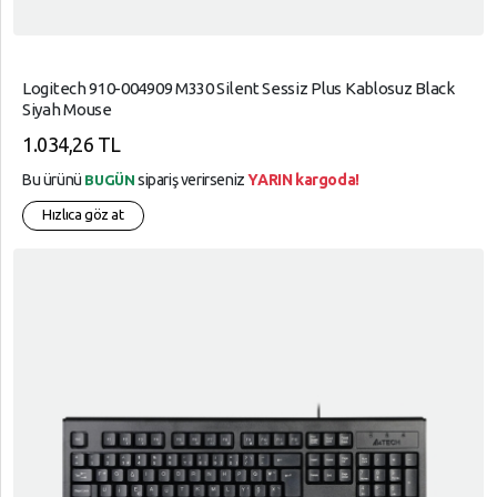
Logitech 910-004909 M330 Silent Sessiz Plus Kablosuz Black
Siyah Mouse
1.034,26 TL
Bu ürünü
sipariş verirseniz
YARIN kargoda!
BUGÜN
Hızlıca göz at