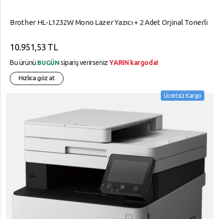
Brother HL-L1232W Mono Lazer Yazıcı + 2 Adet Orjinal Tonerli
10.951,53 TL
Bu ürünü
sipariş verirseniz
YARIN kargoda!
BUGÜN
Hızlıca göz at
Ücretsiz Kargo