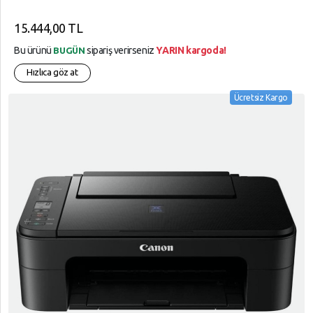
15.444,00 TL
Bu ürünü
sipariş verirseniz
YARIN kargoda!
BUGÜN
Hızlıca göz at
Ücretsiz Kargo