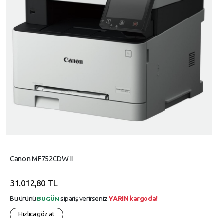
Canon MF752CDW II
31.012,80 TL
Bu ürünü
sipariş verirseniz
YARIN kargoda!
BUGÜN
Hızlıca göz at