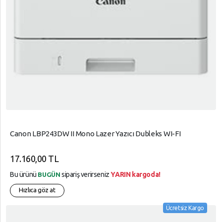
Canon LBP243DW II Mono Lazer Yazıcı Dubleks WI-FI
17.160,00 TL
Bu ürünü
sipariş verirseniz
YARIN kargoda!
BUGÜN
Hızlıca göz at
Ücretsiz Kargo