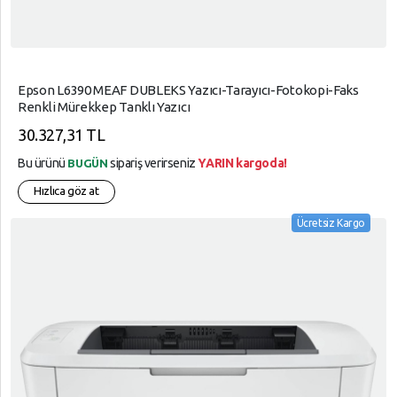
Epson L6390 MEAF DUBLEKS Yazıcı-Tarayıcı-Fotokopi-Faks
Renkli Mürekkep Tanklı Yazıcı
30.327,31 TL
Bu ürünü
sipariş verirseniz
YARIN kargoda!
BUGÜN
Hızlıca göz at
Ücretsiz Kargo