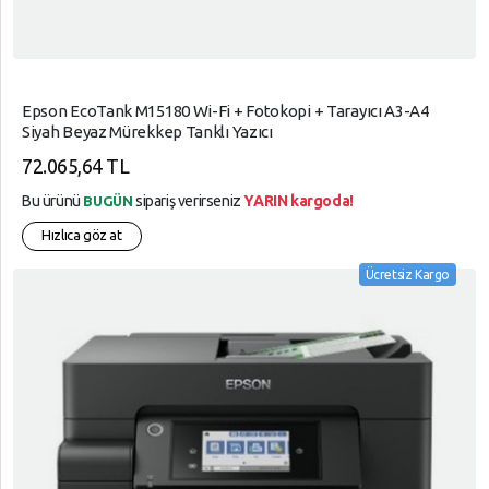
Epson EcoTank M15180 Wi-Fi + Fotokopi + Tarayıcı A3-A4
Siyah Beyaz Mürekkep Tanklı Yazıcı
72.065,64 TL
Bu ürünü
sipariş verirseniz
YARIN kargoda!
BUGÜN
Hızlıca göz at
Ücretsiz Kargo
arrow_circle_up