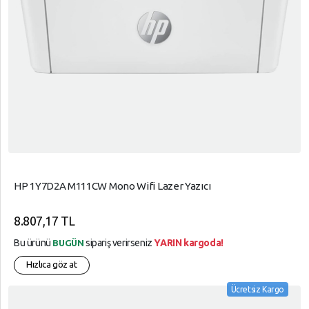
HP 1Y7D2A M111CW Mono Wifi Lazer Yazıcı
8.807,17 TL
Bu ürünü
sipariş verirseniz
YARIN kargoda!
BUGÜN
Hızlıca göz at
Ücretsiz Kargo