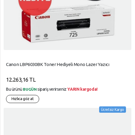
Canon LBP6030BK Toner Hediyeli Mono Lazer Yazıcı
12.263,16 TL
Bu ürünü
sipariş verirseniz
YARIN kargoda!
BUGÜN
Hızlıca göz at
Ücretsiz Kargo