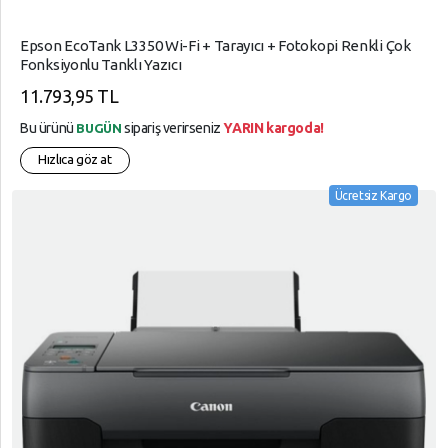
Tarayıcılar
Süper
Epson EcoTank L3350 Wi-Fi + Tarayıcı + Fotokopi Renkli Çok
Market
Fonksiyonlu Tanklı Yazıcı
YARDIM
Telefon
11.793,95 TL
VE
Aksesuarları
Bu ürünü
sipariş verirseniz
YARIN kargoda!
AYARLAR
BUGÜN
Tüketici
Hızlıca göz at
Gizlilik
Elektroniği
Kuralları
Ücretsiz Kargo
Tüketim
Garanti
Ürünleri
Ve
Yapı
İade
Market