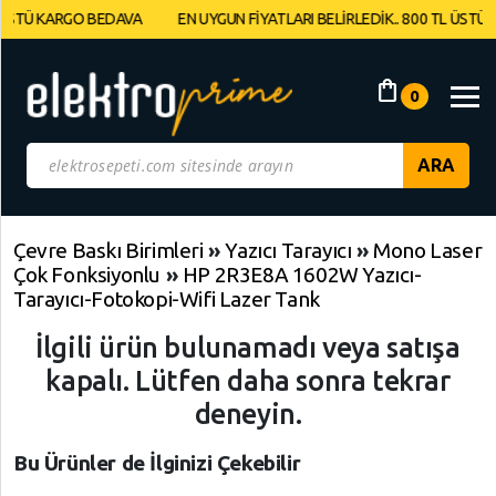
TÜ KARGO BEDAVA
EN UYGUN FİYATLARI BELİRLEDİK.. 800 TL ÜSTÜ KAR
Müşteri
Panelim
shopping_bag
0
Yeni
Gelenler
İndirimdekiler
Çevre Baskı Birimleri
»
Yazıcı Tarayıcı
»
Mono Laser
Çok Fonksiyonlu
»
HP 2R3E8A 1602W Yazıcı-
Kategoriye
Tarayıcı-Fotokopi-Wifi Lazer Tank
Göre
İlgili ürün bulunamadı veya satışa
Alışveriş
Yap
kapalı. Lütfen daha sonra tekrar
deneyin.
Elektronik
Geri
Geri
Dön
Dön
Bu Ürünler de İlginizi Çekebilir
Bilgisayarlar