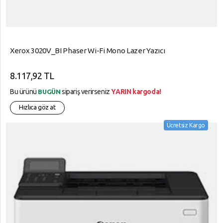
Xerox 3020V_BI Phaser Wi-Fi Mono Lazer Yazıcı
8.117,92 TL
Bu ürünü
sipariş verirseniz
YARIN kargoda!
BUGÜN
Hızlıca göz at
Ücretsiz Kargo