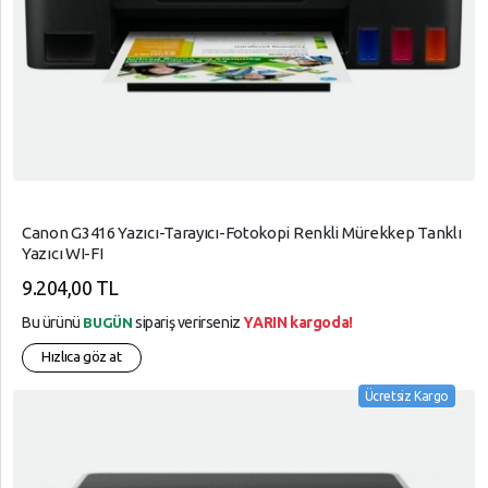
Canon G3416 Yazıcı-Tarayıcı-Fotokopi Renkli Mürekkep Tanklı
Yazıcı WI-FI
9.204,00 TL
Bu ürünü
sipariş verirseniz
YARIN kargoda!
BUGÜN
Hızlıca göz at
Ücretsiz Kargo