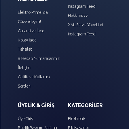
Instagram Feed
Elektro Prime' da
Hakkımızda
Güvendeyim!
XML Servis Yönetimi
Garanti ve İade
Instagram Feed
Kolay İade
Tahsilat
B.Hesap Numaralarımız
İletişim
Gizlilik ve Kullanım
Şartları
ÜYELİK & GİRİŞ
KATEGORİLER
Üye Girişi
Elektronik
Bayilik Başvuru Şartları
Bilgisayarlar