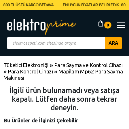
 800 TL ÜSTÜ KARGO BEDAVA
EN UYGUN FİYATLARI BELİRLEDİK.. 800 
Müşteri
Panelim
shopping_bag
0
Yeni
Gelenler
İndirimdekiler
Tüketici Elektroniği
»
Para Sayma ve Kontrol Cihazı
»
Para Kontrol Cihazı
»
Mapilam Mp62 Para Sayma
Kategoriye
Makinesi
Göre
İlgili ürün bulunamadı veya satışa
Alışveriş
Yap
kapalı. Lütfen daha sonra tekrar
deneyin.
Elektronik
Geri
Dön
Bu Ürünler de İlginizi Çekebilir
Bilgisayarlar