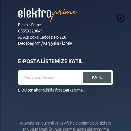
arrow_circle_up
Elektro Prime
05553229849
Ali Alp Böke Caddesi No:228
Dedebaşı Mh./ Karşıyaka / İZMİR
E-POSTA LİSTEMİZE KATIL
KATIL
E-Bülten aboneliği ile fırsatları kaçırma...
Alışverişinizi güvenli ve keyifli hale getirmek ve sizlere
en uygun fiyatlı ürünleri sunmak adına elektroprime