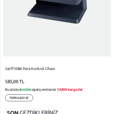
Sarff 3086 Para Kontrol Cihazı
585,00 TL
Bu ürünü
sipariş verirseniz
YARIN kargoda!
BUGÜN
Hızlıca göz at
SON
GEZDİKLERİNİZ