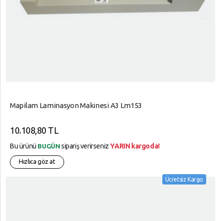
VE
AYARLAR
Gizlilik
Kuralları
Garanti
Ve
İade
Mapilam Laminasyon Makinesi A3 Lm153
10.108,80 TL
Bu ürünü
sipariş verirseniz
YARIN kargoda!
BUGÜN
Hızlıca göz at
Ücretsiz Kargo